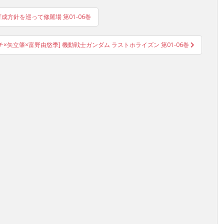
成方針を巡って修羅場 第01-06巻
×矢立肇×富野由悠季] 機動戦士ガンダム ラストホライズン 第01-06巻