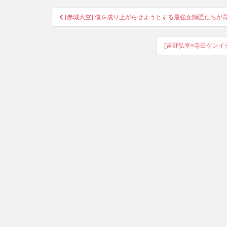
Post
[赤城大空] 僕を成り上がらせようとする最強女師匠たちが育
navigation
[吉野弘幸×寺田ケンイチ