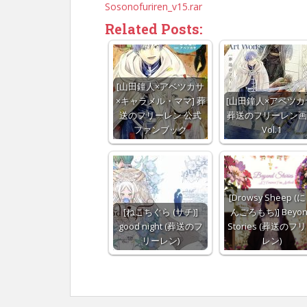
Sosonofuriren_v15.rar
Related Posts:
[山田鐘人×アベツカサ
×キャラメル・ママ] 葬
[山田鐘人×アベツカ
送のフリーレン 公式
葬送のフリーレン画
ファンブック
Vol.1
[Drowsy Sheep (
[ねこちぐら (サチ)]
んごろもち)] Beyon
good night (葬送のフ
Stories (葬送のフ
リーレン)
レン)