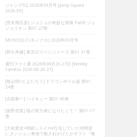
ジャンプSQ 2026年09月号 [Jump Square
2026-09]
[荒木飛呂彦] ジョジョの奇妙な冒険 Part8 ジョ
ジョリオン 第01-27巻
MONOQLO (モノクロ) 2026年09月号
[和久井健] 東京卍リベンジャーズ 第01-31巻
週刊ファミ通 2026年08月20-27日 [Weekly
Famitsu 2026-08-20-27]
[鳥山明×とよたろう] ドラゴンボール超 第01-
24巻
[古舘春一] ハイキュー 第01-45巻
[坂野杏梨] 陰の実力者になりたくて！ 第01-17
巻
[大前貴史×明鏡シスイ×tef] 信じていた仲間達
にダンジョン奥地で殺されかけたがギフト『無