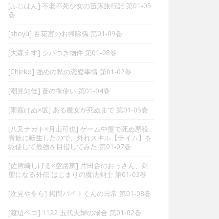
[ふじはん] 不老不死少女の苗床旅行記 第01-05
巻
[shoyu] 百花宮のお掃除係 第01-09巻
[大森えす] シバつき物件 第01-08巻
[Chieko] 強めの私の恋愛事情 第01-02巻
[潮見知佳] 蒼の御使い 第01-04巻
[雨霰けぬ×坂] ある魔女が死ぬまで 第01-05巻
[八又ナガト×月山可也] ゲーム中盤で死ぬ悪役
貴族に転生したので、外れスキル【テイム】を
駆使して最強を目指してみた 第01-07巻
[佐賀崎しげる×空路恵] 片田舎のおっさん、剣
聖になる外伝 はじまりの魔法剣士 第01-03巻
[次見やをら] 拷問バイトくんの日常 第01-08巻
[渡辺ペコ] 1122 五代夫婦の場合 第01-02巻