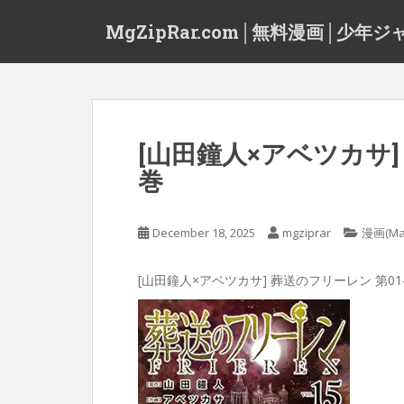
S
MgZipRar.com│無料漫画│少年ジ
k
i
p
t
o
m
[山田鐘人×アベツカサ] 
a
巻
i
n
c
December 18, 2025
mgziprar
漫画(Ma
o
n
t
[山田鐘人×アベツカサ] 葬送のフリーレン 第01-
e
n
t