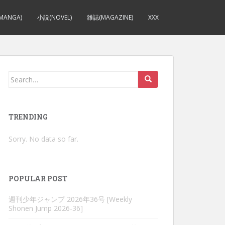
MANGA)
小説(NOVEL)
雑誌(MAGAZINE)
XXX
Search
for:
TRENDING
Sorry. No data so far.
POPULAR POST
週刊少年ジャンプ 2026年36号 [Weekly
Shonen Jump 2026-36]