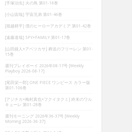
[手塚治虫] 火の鳥 第01-16巻
[小山宙哉] 宇宙兄弟 第01-46巻
[堀越耕平] 僕のヒーローアカデミア 第01-42巻
[遠藤達哉] SPY×FAMILY 第01-17巻
[山田鐘人×アベツカサ] 葬送のフリーレン 第01-
15巻
週刊プレイボーイ 2026年08-17号 [Weekly
Playboy 2026-08-17]
[尾田栄一郎] ONE PIECE ワンピース カラー版
第01-106巻
[アジチカ×梅村真也×フクイタクミ] 終末のワル
キューレ 第01-28巻
週刊モーニング 2026年36-37号 [Weekly
Morning 2026-36-37]