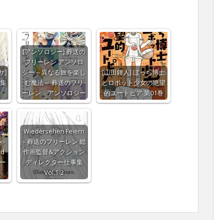
[アンソロジー] 葬送の
フリーレン アンソロ
サ]
ジー～異なる旅を楽し
[山田鐘人] ぼっち博士
集
む魔法～ 葬送のフリ
とロボット少女の絶望
ーレン アンソロジー
的ユートピア 第01巻
Wiedersehen Feiern
にゃ
– 葬送のフリーレン 総
d
作画監督&アクション
リー
ディレクター仕事集
Vol.1-2