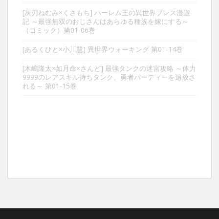
[灰刃ねむみ×くさもち] ハーレム王の異世界プレス漫遊
記 ～最強無双のおじさんはあらゆる種族を嫁にする～
（コミック）第01-06巻
[あるくひと×小川慧] 異世界ウォーキング 第01-14巻
[木嶋隆太×如月命×さんど] 最強タンクの迷宮攻略 ～体力
9999のレアスキル持ちタンク、勇者パーティーを追放さ
れる～ 第01-15巻