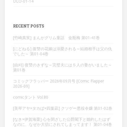
DLO-01-14
RECENT POSTS
[竹崎真実] まんがグリム童話 金瓶梅 第01-41巻
[にどねる] 復讐の花嫁は溺愛される～結婚相手は父の仇
でした～ 第01-04巻
[由刈] 復讐のきずな～完璧夫には５人の妻がいました～
第01巻
コミックフラッパー 2026年09月号 [Comic Flapper
2026-09]
comicタント Vol.80
[美琴アヤ×タカば×四葉凪] クソゲー悪役令嬢 第01-02巻
[なき×伊賀海栗] 心を閉ざした公爵閣下と婚約したはず
なのに、なぜか大切にされてしまってます！ 第01-04巻