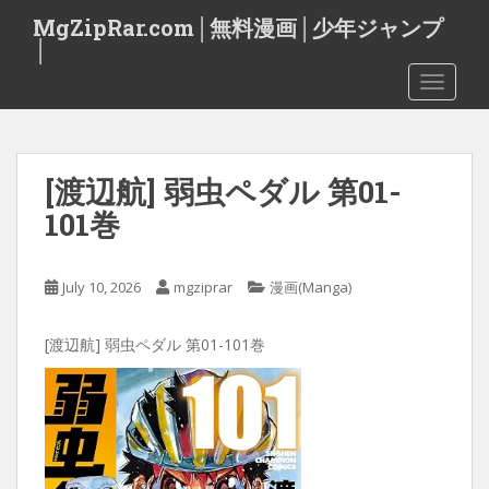
S
MgZipRar.com│無料漫画│少年ジャンプ
k
│
i
TOGGLE
p
t
o
m
[渡辺航] 弱虫ペダル 第01-
a
i
101巻
n
c
o
July 10, 2026
mgziprar
漫画(Manga)
n
t
[渡辺航] 弱虫ペダル 第01-101巻
e
n
t