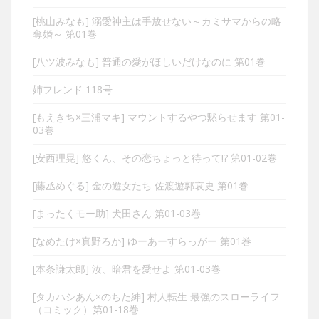
[桃山みなも] 溺愛神主は手放せない～カミサマからの略
奪婚～ 第01巻
[八ツ波みなも] 普通の愛がほしいだけなのに 第01巻
姉フレンド 118号
[もえきち×三浦マキ] マウントするやつ黙らせます 第01-
03巻
[安西理晃] 悠くん、その恋ちょっと待って!? 第01-02巻
[藤丞めぐる] 金の遊女たち 佐渡遊郭哀史 第01巻
[まったくモー助] 犬田さん 第01-03巻
[なめたけ×真野ろか] ゆーあーすらっがー 第01巻
[本条謙太郎] 汝、暗君を愛せよ 第01-03巻
[タカハシあん×のちた紳] 村人転生 最強のスローライフ
（コミック）第01-18巻