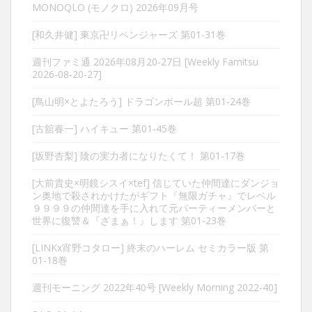
MONOQLO (モノクロ) 2026年09月号
[和久井健] 東京卍リベンジャーズ 第01-31巻
週刊ファミ通 2026年08月20-27日 [Weekly Famitsu
2026-08-20-27]
[鳥山明×とよたろう] ドラゴンボール超 第01-24巻
[古舘春一] ハイキュー 第01-45巻
[坂野杏梨] 陰の実力者になりたくて！ 第01-17巻
[大前貴史×明鏡シスイ×tef] 信じていた仲間達にダンジョ
ン奥地で殺されかけたがギフト『無限ガチャ』でレベル
９９９９の仲間達を手に入れて元パーティーメンバーと
世界に復讐＆『ざまぁ！』します 第01-23巻
[LINKx宵野コタロー] 終末のハーレム セミカラー版 第
01-18巻
週刊モーニング 2022年40号 [Weekly Morning 2022-40]