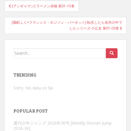
Post
[アンギャマン] ラーメン赤猫 第01-15巻
navigation
[風町ふく×フランシス・ホジソン・バーネット] 転生したら名作の中で
したシリーズ 小公女 第01-03巻
Search
for:
TRENDING
Sorry. No data so far.
POPULAR POST
週刊少年ジャンプ 2026年36号 [Weekly Shonen Jump
2026-36]