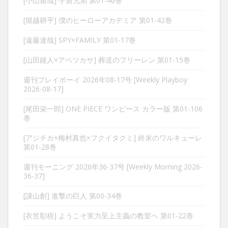
[小山宙哉] 宇宙兄弟 第01-46巻
[堀越耕平] 僕のヒーローアカデミア 第01-42巻
[遠藤達哉] SPY×FAMILY 第01-17巻
[山田鐘人×アベツカサ] 葬送のフリーレン 第01-15巻
週刊プレイボーイ 2026年08-17号 [Weekly Playboy
2026-08-17]
[尾田栄一郎] ONE PIECE ワンピース カラー版 第01-106
巻
[アジチカ×梅村真也×フクイタクミ] 終末のワルキューレ
第01-28巻
週刊モーニング 2026年36-37号 [Weekly Morning 2026-
36-37]
[諌山創] 進撃の巨人 第00-34巻
[衣笠彰梧] ようこそ実力至上主義の教室へ 第01-22巻