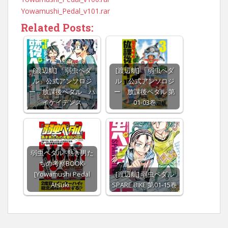
Yowamushi_Pedal_v101.rar
Related Posts:
[渡辺航] 「弱虫ペダ
[渡辺航] 「弱虫ペダ
ル」公式アンソロジ
ル」公式アンソロジ
ー 放課後ペダル ハ
ー 放課後ペダル 第
イケイデンス
01-03巻
弱虫ペダル -熱き男た
ちの考察BOOK-
[Yowamushi Pedal
[渡辺航] 弱虫ペダル
Atsuki…
SPARE BIKE 第01-15巻