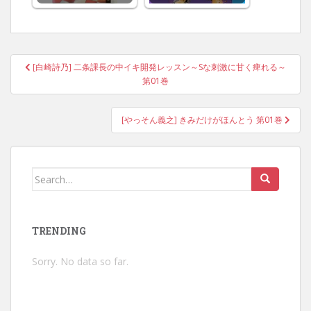
Post
[白崎詩乃] 二条課長の中イキ開発レッスン～Sな刺激に甘く痺れる～
navigation
第01巻
[やっそん義之] きみだけがほんとう 第01巻
Search
for:
TRENDING
Sorry. No data so far.