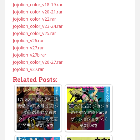
Jojolion_color_v18-19.rar
Jojolion_color_v20-21.rar
Jojolion_color_v22.rar
Jojolion_color_v23-24.rar
Jojolion_color_v25.rar
Jojolion_v26.rar
Jojolion_v27.rar
Jojolion_v27b.rar
Jojolion_color_v26-27.rar
Jojolion_v27.rar
Related Posts:
[カラスマタスク×上遠
野浩平×荒木飛呂彦] ジ
[荒木飛呂彦] ジョジョ
ョジョの奇妙な冒険
の奇妙な冒険 Part 9
クレイジー・Dの悪霊
ザ・ジョジョランズ
的失恋 第01-03巻
第01-08巻