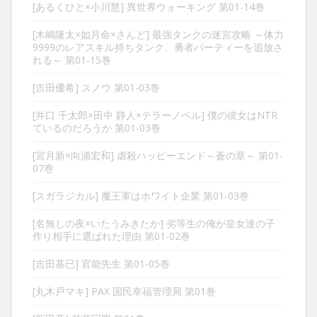
[あるくひと×小川慧] 異世界ウォーキング 第01-14巻
[木嶋隆太×如月命×さんど] 最強タンクの迷宮攻略 ～体力
9999のレアスキル持ちタンク、勇者パーティーを追放さ
れる～ 第01-15巻
[吉田優希] スノウ 第01-03巻
[井口 千太郎×田中 静人×テラーノベル] 僕の彼女はNTR
ているのだろうか 第01-03巻
[宮月新×向浦宏和] 虐殺ハッピーエンド～蒼の章～ 第01-
07巻
[スガラジカル] 魔王軍はホワイト企業 第01-03巻
[名無しの夜×いたうみきたか] 劣等生の俺が皇女達の子
作り相手に選ばれた理由 第01-02巻
[吉田基已] 官能先生 第01-05巻
[丸木戸マキ] PAX 国民幸福管理局 第01巻