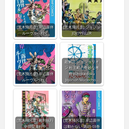
[荒木飛呂彦] 岸辺露伴
[荒木飛呂彦] ジョジョ
ルーヴルへ行く
JOJOVELLER
超解読 ジョジョリオ
ン 杜王町の奇妙な考
[荒木飛呂彦] 岸辺露伴
察 [Chokaidoku
ルーヴルへ行く
Jojorion Moriocho…
[荒木飛呂彦] 死刑執行
[荒木飛呂彦] 岸辺露伴
中脱獄進行中
は動かない 第01-03巻