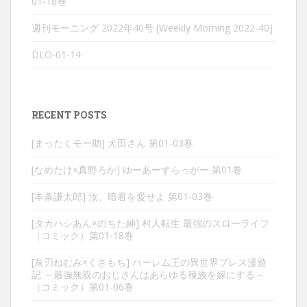
01-18巻
週刊モーニング 2022年40号 [Weekly Morning 2022-40]
DLO-01-14
RECENT POSTS
[まったくモー助] 犬田さん 第01-03巻
[なめたけ×真野ろか] ゆーあーすらっがー 第01巻
[本条謙太郎] 汝、暗君を愛せよ 第01-03巻
[タカハシあん×のちた紳] 村人転生 最強のスローライフ
（コミック）第01-18巻
[灰刃ねむみ×くさもち] ハーレム王の異世界プレス漫遊
記 ～最強無双のおじさんはあらゆる種族を嫁にする～
（コミック）第01-06巻