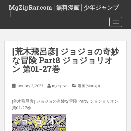
S
MgZipRar.com│無料漫画│少年ジャンプ
k
│
i
TOGGLE
p
t
o
m
[荒木飛呂彦] ジョジョの奇妙
a
i
な冒険 Part8 ジョジョリオ
n
ン 第01-27巻
c
o
n
January 2, 2023
mgziprar
漫画(Manga)
t
e
[荒木飛呂彦] ジョジョの奇妙な冒険 Part8 ジョジョリオン
n
第01-27巻
t