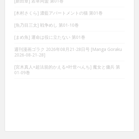
[新田章] 若草同盟 第01巻
[木村さくら] 濃藍アパートメントの猫 第01巻
[魚乃目三太] 戦争めし 第01-10巻
[まめ魚] 運命は役に立たない 第01巻
週刊漫画ゴラク 2026年08月21-28日号 [Manga Goraku
2026-08-21-28]
[宮木真人×超法規的かえる×叶世べんち] 魔女と傭兵 第
01-09巻