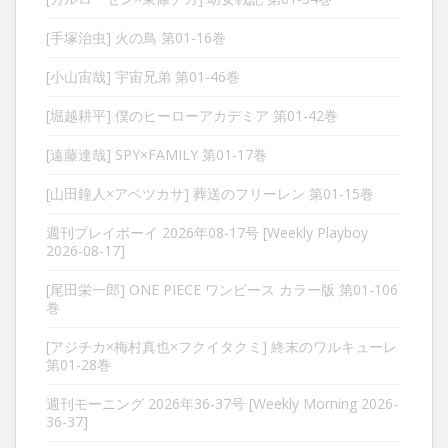
[手塚治虫] 火の鳥 第01-16巻
[小山宙哉] 宇宙兄弟 第01-46巻
[堀越耕平] 僕のヒーローアカデミア 第01-42巻
[遠藤達哉] SPY×FAMILY 第01-17巻
[山田鐘人×アベツカサ] 葬送のフリーレン 第01-15巻
週刊プレイボーイ 2026年08-17号 [Weekly Playboy
2026-08-17]
[尾田栄一郎] ONE PIECE ワンピース カラー版 第01-106
巻
[アジチカ×梅村真也×フクイタクミ] 終末のワルキューレ
第01-28巻
週刊モーニング 2026年36-37号 [Weekly Morning 2026-
36-37]