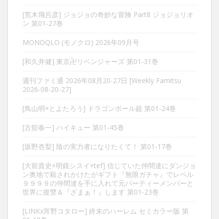
[荒木飛呂彦] ジョジョの奇妙な冒険 Part8 ジョジョリオ
ン 第01-27巻
MONOQLO (モノクロ) 2026年09月号
[和久井健] 東京卍リベンジャーズ 第01-31巻
週刊ファミ通 2026年08月20-27日 [Weekly Famitsu
2026-08-20-27]
[鳥山明×とよたろう] ドラゴンボール超 第01-24巻
[古舘春一] ハイキュー 第01-45巻
[坂野杏梨] 陰の実力者になりたくて！ 第01-17巻
[大前貴史×明鏡シスイ×tef] 信じていた仲間達にダンジョ
ン奥地で殺されかけたがギフト『無限ガチャ』でレベル
９９９９の仲間達を手に入れて元パーティーメンバーと
世界に復讐＆『ざまぁ！』します 第01-23巻
[LINKx宵野コタロー] 終末のハーレム セミカラー版 第