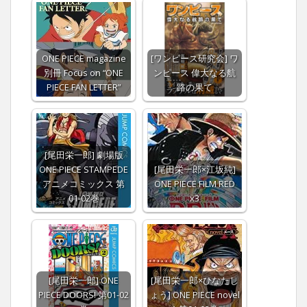
ONE PIECE magazine
[ワンピース研究会] ワ
別冊 Focus on “ONE
ンピース 偉大なる航
PIECE FAN LETTER”
路の果て
[尾田栄一郎] 劇場版
ONE PIECE STAMPEDE
[尾田栄一郎×江坂純]
アニメコミックス 第
ONE PIECE FILM RED
01-02巻
x3
[尾田栄一郎] ONE
[尾田栄一郎×ひなたし
PIECE DOORS! 第01-02
ょう] ONE PIECE novel