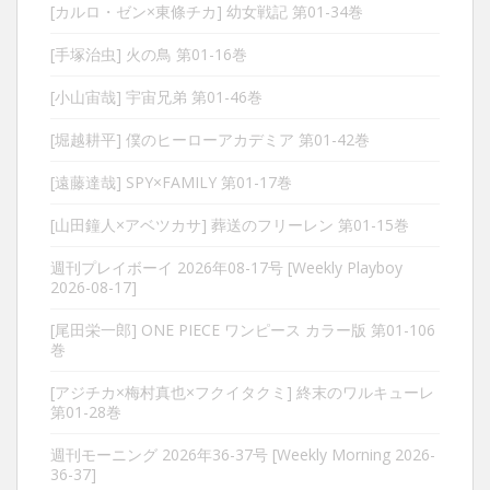
[カルロ・ゼン×東條チカ] 幼女戦記 第01-34巻
[手塚治虫] 火の鳥 第01-16巻
[小山宙哉] 宇宙兄弟 第01-46巻
[堀越耕平] 僕のヒーローアカデミア 第01-42巻
[遠藤達哉] SPY×FAMILY 第01-17巻
[山田鐘人×アベツカサ] 葬送のフリーレン 第01-15巻
週刊プレイボーイ 2026年08-17号 [Weekly Playboy
2026-08-17]
[尾田栄一郎] ONE PIECE ワンピース カラー版 第01-106
巻
[アジチカ×梅村真也×フクイタクミ] 終末のワルキューレ
第01-28巻
週刊モーニング 2026年36-37号 [Weekly Morning 2026-
36-37]