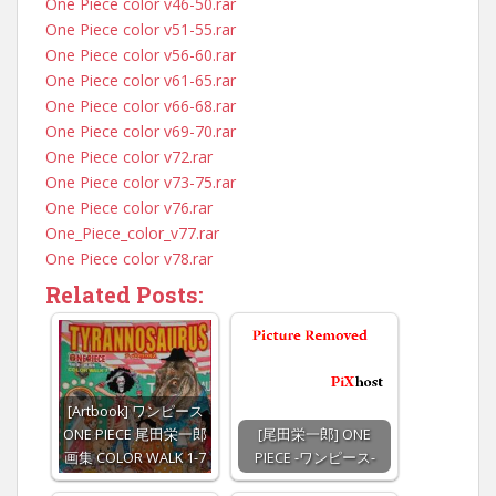
One Piece color v46-50.rar
One Piece color v51-55.rar
One Piece color v56-60.rar
One Piece color v61-65.rar
One Piece color v66-68.rar
One Piece color v69-70.rar
One Piece color v72.rar
One Piece color v73-75.rar
One Piece color v76.rar
One_Piece_color_v77.rar
One Piece color v78.rar
Related Posts:
[Artbook] ワンピース
ONE PIECE 尾田栄一郎
[尾田栄一郎] ONE
画集 COLOR WALK 1-7
PIECE -ワンピース-