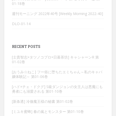
01-18巻
週刊モーニング 2022年40号 [Weekly Morning 2022-40]
DLO-01-14
RECENT POSTS
[士貴智志×タツノコプロ×日暮茶坊] キャシャーンR 第
01-02巻
[おうみ☆ねこ] フー俗に堕ちたエミちゃん～私のキャバ
嬢体験記～ 第01-06巻
[ハド×チェ・ドクグ] S級ダンジョンの女主人は悪魔にも
勇者にも溺愛される 第01-10巻
[新条透] 冷徹魔王様の秘書 第01-02巻
[ミユキ蜜蜂] 春の嵐とモンスター 第01-10巻