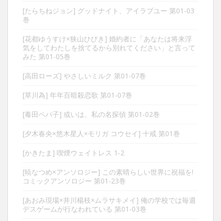
[たらちねジョン] グッドナイト、アイラブユー 第01-03
巻
[花都ゆうすけ×狭山ひびき] 婚約者に「あなたは将来浮
気をしてわたしを捨てるから別れてください」と言って
みた 第01-05巻
[高田ローズ] やさしいミルク 第01-07巻
[草川為] 年年百暗殺恋歌 第01-07巻
[毒田ペパ子] 或いは、私の名探偵 第01-02巻
[夕木春央×悠木星人×モリガ コウセイ] 十戒 第01巻
[かきたま] 喫煙ウェイトレス 1-2
[暁なつめ×アンソロジー] この素晴らしい世界に祝福を!
コミックアンソロジー 第01-23巻
[あおみ現場×井川楊枝×ムラサキメイ] 俺の学校では毎週
デスゲームが行なわれている 第01-03巻