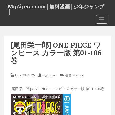
S
MgZipRar.com│無料漫画│少年ジャンプ
k
│
i
TOGGLE
p
t
o
m
[尾田栄一郎] ONE PIECE ワ
a
i
ンピース カラー版 第01-106
n
巻
c
o
n
April 23, 2026
mgziprar
漫画(Manga)
t
e
[尾田栄一郎] ONE PIECE ワンピース カラー版 第01-106巻
n
t