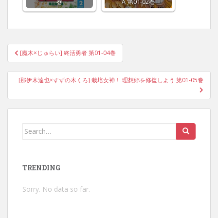
巻
A 第01-02巻
Post
[魔木×じゅらい] 終活勇者 第01-04巻
navigation
[那伊木達也×すずの木くろ] 栽培女神！ 理想郷を修復しよう 第01-05巻
Search
for:
TRENDING
Sorry. No data so far.