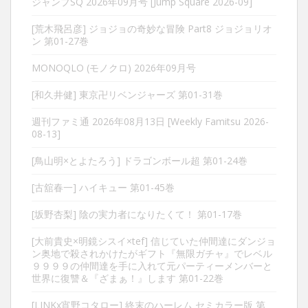
ジャンプSQ 2026年09月号 [Jump Square 2026-09]
[荒木飛呂彦] ジョジョの奇妙な冒険 Part8 ジョジョリオ
ン 第01-27巻
MONOQLO (モノクロ) 2026年09月号
[和久井健] 東京卍リベンジャーズ 第01-31巻
週刊ファミ通 2026年08月13日 [Weekly Famitsu 2026-
08-13]
[鳥山明×とよたろう] ドラゴンボール超 第01-24巻
[古舘春一] ハイキュー 第01-45巻
[坂野杏梨] 陰の実力者になりたくて！ 第01-17巻
[大前貴史×明鏡シスイ×tef] 信じていた仲間達にダンジョ
ン奥地で殺されかけたがギフト『無限ガチャ』でレベル
９９９９の仲間達を手に入れて元パーティーメンバーと
世界に復讐＆『ざまぁ！』します 第01-22巻
[LINKx宵野コタロー] 終末のハーレム セミカラー版 第