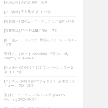
[手塚治虫] 火の鳥 第01-16巻
[小山宙哉] 宇宙兄弟 第01-46巻
[堀越耕平] 僕のヒーローアカデミア 第01-42巻
[遠藤達哉] SPY×FAMILY 第01-17巻
[山田鐘人×アベツカサ] 葬送のフリーレン 第01-
15巻
週刊プレイボーイ 2026年08-17号 [Weekly
Playboy 2026-08-17]
[尾田栄一郎] ONE PIECE ワンピース カラー版
第01-106巻
[アジチカ×梅村真也×フクイタクミ] 終末のワル
キューレ 第01-28巻
週刊モーニング 2026年36-37号 [Weekly
Morning 2026-36-37]