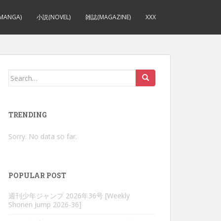
MANGA)
小説(NOVEL)
雑誌(MAGAZINE)
XXX
Search
for:
TRENDING
Sorry. No data so far.
POPULAR POST
週刊少年ジャンプ 2026年36号 [Weekly
Shonen Jump 2026-36]