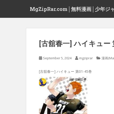
S
MgZipRar.com│無料漫画│少年ジ
k
i
p
t
o
m
[古舘春一] ハイキュー 第
a
i
n
September 5, 2024
mgziprar
漫画(Ma
c
o
[古舘春一] ハイキュー 第01-45巻
n
t
e
n
t