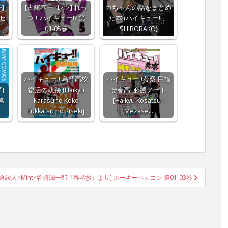
]
[古舘春一×レツ] れっ
カちゃんの話をまとめ
ーセ
つ！ハイキュー!? 第
た本 (ハイキュー!!、
01-05巻
SHIROBAKO)
ハイキュー!! 烏野高校
ハイキュー!!考察 目指
]
復活の軌跡 [Haikyu
せ春高! 必勝ノート
第
Karasuno Koko
[Haikyu Kosatsu :
Fukkatsu no Kiseki]
Mezase…
笹倉綾人×Mint×谷崎潤一郎『春琴抄』より] ホーキーベカコン 第01-03巻