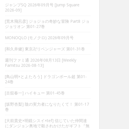
ジャンプSQ 2026年09月号 [Jump Square
2026-09]
[荒木飛呂彦] ジョジョの奇妙な冒険 Part8 ジョ
ジョリオン 第01-27巻
MONOQLO (モノクロ) 2026年09月号
[和久井健] 東京卍リベンジャーズ 第01-31巻
週刊ファミ通 2026年08月13日 [Weekly
Famitsu 2026-08-13]
[鳥山明×とよたろう] ドラゴンボール超 第01-
24巻
[古舘春一] ハイキュー 第01-45巻
[坂野杏梨] 陰の実力者になりたくて！ 第01-17
巻
[大前貴史×明鏡シスイ×tef] 信じていた仲間達
にダンジョン奥地で殺されかけたがギフト『無