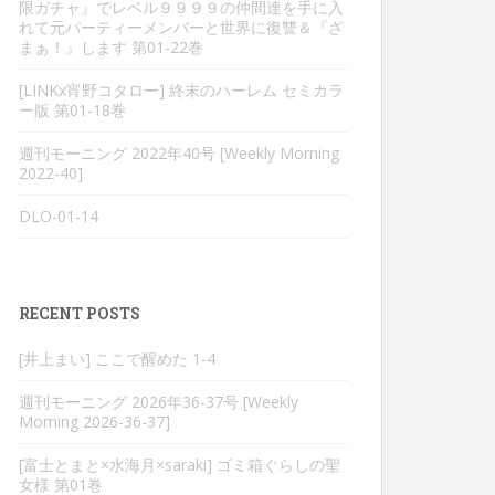
限ガチャ』でレベル９９９９の仲間達を手に入
れて元パーティーメンバーと世界に復讐＆『ざ
まぁ！』します 第01-22巻
[LINKx宵野コタロー] 終末のハーレム セミカラ
ー版 第01-18巻
週刊モーニング 2022年40号 [Weekly Morning
2022-40]
DLO-01-14
RECENT POSTS
[井上まい] ここで醒めた 1-4
週刊モーニング 2026年36-37号 [Weekly
Morning 2026-36-37]
[富士とまと×水海月×saraki] ゴミ箱ぐらしの聖
女様 第01巻