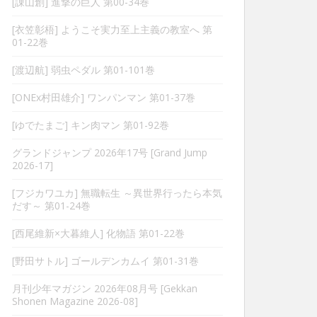
[諌山創] 進撃の巨人 第00-34巻
[衣笠彰梧] ようこそ実力至上主義の教室へ 第
01-22巻
[渡辺航] 弱虫ペダル 第01-101巻
[ONEx村田雄介] ワンパンマン 第01-37巻
[ゆでたまご] キン肉マン 第01-92巻
グランドジャンプ 2026年17号 [Grand Jump
2026-17]
[フジカワユカ] 無職転生 ～異世界行ったら本気
だす～ 第01-24巻
[西尾維新×大暮維人] 化物語 第01-22巻
[野田サトル] ゴールデンカムイ 第01-31巻
月刊少年マガジン 2026年08月号 [Gekkan
Shonen Magazine 2026-08]