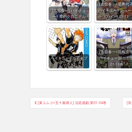
[古舘春一×星希代子
[古舘春一] ハイキュ
ハイキュー!! ショ
ー!! 10thクロニクル
ツバン!! 01-13
[古舘春一×宮島京平
ハイキュー!! ガイドブ
ハイキュー部！！ 
ック x2
01-13巻
Post
[束ユムコ×五十嵐律人] 法廷遊戯 第01-04巻
[
navigation