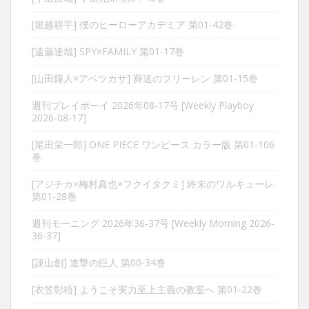
[堀越耕平] 僕のヒーローアカデミア 第01-42巻
[遠藤達哉] SPY×FAMILY 第01-17巻
[山田鐘人×アベツカサ] 葬送のフリーレン 第01-15巻
週刊プレイボーイ 2026年08-17号 [Weekly Playboy
2026-08-17]
[尾田栄一郎] ONE PIECE ワンピース カラー版 第01-106
巻
[アジチカ×梅村真也×フクイタクミ] 終末のワルキューレ
第01-28巻
週刊モーニング 2026年36-37号 [Weekly Morning 2026-
36-37]
[諌山創] 進撃の巨人 第00-34巻
[衣笠彰梧] ようこそ実力至上主義の教室へ 第01-22巻