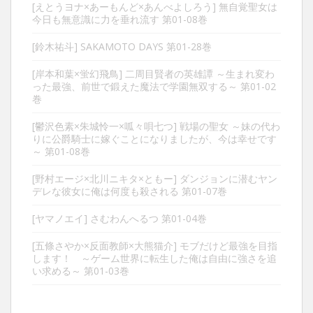
[えとうヨナ×あーもんど×あんべよしろう] 無自覚聖女は
今日も無意識に力を垂れ流す 第01-08巻
[鈴木祐斗] SAKAMOTO DAYS 第01-28巻
[岸本和葉×蛍幻飛鳥] 二周目賢者の英雄譚 ～生まれ変わ
った最強、前世で鍛えた魔法で学園無双する～ 第01-02
巻
[鬱沢色素×朱城怜一×呱々唄七つ] 戦場の聖女 ～妹の代わ
りに公爵騎士に嫁ぐことになりましたが、今は幸せです
～ 第01-08巻
[野村エージ×北川ニキタ×ともー] ダンジョンに潜むヤン
デレな彼女に俺は何度も殺される 第01-07巻
[ヤマノエイ] さむわんへるつ 第01-04巻
[五條さやか×反面教師×大熊猫介] モブだけど最強を目指
します！ ～ゲーム世界に転生した俺は自由に強さを追
い求める～ 第01-03巻