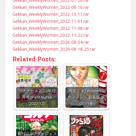
Gekkan_WeeklyWomen_2022-07-26.rar
Gekkan_WeeklyWomen_2022-08-16.rar
Gekkan_WeeklyWomen_2022-10-11.rar
Gekkan_WeeklyWomen_2022-11-01.rar
Gekkan_WeeklyWomen_2022-11-08.rar
Gekkan_WeeklyWomen_2022-11-22.rar
Gekkan_WeeklyWomen_2026-08-04.rar
Gekkan_WeeklyWomen_2026-08-18-25.rar
Related Posts:
プチナース 2022年12
[村生ミオ] Women－
月号 [Petit Nurse
ウィメン－ 新装版 第
2022-12]
01-11巻
週刊ゴルフダイジェス