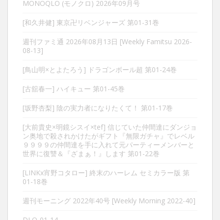
MONOQLO (モノクロ) 2026年09月号
[和久井健] 東京卍リベンジャーズ 第01-31巻
週刊ファミ通 2026年08月13日 [Weekly Famitsu 2026-
08-13]
[鳥山明×とよたろう] ドラゴンボール超 第01-24巻
[古舘春一] ハイキュー 第01-45巻
[坂野杏梨] 陰の実力者になりたくて！ 第01-17巻
[大前貴史×明鏡シスイ×tef] 信じていた仲間達にダンジョ
ン奥地で殺されかけたがギフト『無限ガチャ』でレベル
９９９９の仲間達を手に入れて元パーティーメンバーと
世界に復讐＆『ざまぁ！』します 第01-22巻
[LINKx宵野コタロー] 終末のハーレム セミカラー版 第
01-18巻
週刊モーニング 2022年40号 [Weekly Morning 2022-40]
DLO-01-14