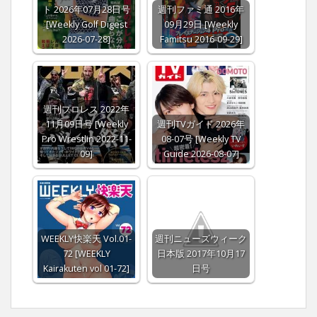
ト 2026年07月28日号
週刊ファミ通 2016年
[Weekly Golf Digest
09月29日 [Weekly
2026-07-28]
Famitsu 2016-09-29]
週刊プロレス 2022年
11月09日号 [Weekly
週刊TVガイド 2026年
Pro Wrestlin 2022-11-
08-07号 [Weekly TV
09]
Guide 2026-08-07]
WEEKLY快楽天 Vol.01-
週刊ニューズウィーク
72 [WEEKLY
日本版 2017年10月17
Kairakuten vol 01-72]
日号