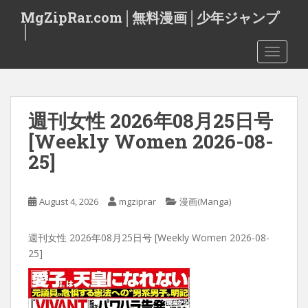
S
MgZipRar.com│無料漫画│少年ジャンプ
k
│
i
TOGGLE
p
t
o
m
週刊女性 2026年08月25日号
a
i
[Weekly Women 2026-08-
n
25]
c
o
n
August 4, 2026
mgziprar
漫画(Manga)
t
e
週刊女性 2026年08月25日号 [Weekly Women 2026-08-
n
25]
t