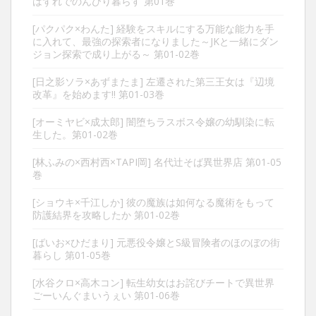
はずれでのんびり暮らす 第01巻
[パクパク×わんた] 経験をスキルにする万能な能力を手
に入れて、最強の探索者になりました～JKと一緒にダン
ジョン探索で成り上がる～ 第01-02巻
[日之影ソラ×あずまたま] 左遷された第三王女は『辺境
改革』を始めます!! 第01-03巻
[オーミヤビ×成太郎] 闇堕ちラスボス令嬢の幼馴染に転
生した。第01-02巻
[林ふみの×西村西×TAPI岡] 名代辻そば異世界店 第01-05
巻
[ショウキ×千江しか] 彼の魔族は如何なる魔術をもって
防護結界を攻略したか 第01-02巻
[ばいお×ひだまり] 元悪役令嬢とS級冒険者のほのぼの街
暮らし 第01-05巻
[水谷クロ×高木コン] 転生幼女はお詫びチートで異世界
ごーいんぐまいうぇい 第01-06巻