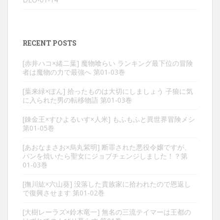
RECENT POSTS
[赤井ハコ×緒二葉] 魔物喰らい ランキング最下位の冒険
者は魔物の力で最強へ 第01-03巻
[葉来緑×ぽん] 拾ったものは大切にしましょう 子狼に気
に入られた男の転移物語 第01-03巻
[錬金王×すひよるいす×人米] もふもふと異世界冒険メシ
第01-05巻
[あおなまさお×烏丸紫明] 断罪された悪役令嬢ですが、
パンを焼いたら聖女にジョブチェンジしました！？第
01-03巻
[撫川紘×六山葵] 没落した貴族家に拾われたので恩返し
で復興させます 第01-02巻
[大樹レーラズ×鈴木竜一] 無名の三流テイマーは王都の