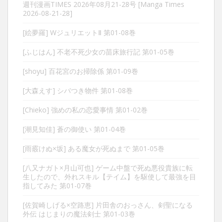
週刊漫画TIMES 2026年08月21-28号 [Manga Times
2026-08-21-28]
[絵夢羅] WジュリエットⅡ 第01-08巻
[ふじはん] 不老不死少女の苗床旅行記 第01-05巻
[shoyu] 百花宮のお掃除係 第01-09巻
[大森えす] シバつき物件 第01-08巻
[Chieko] 強めの私の恋愛事情 第01-02巻
[潮見知佳] 蒼の御使い 第01-04巻
[雨霰けぬ×坂] ある魔女が死ぬまで 第01-05巻
[八又ナガト×月山可也] ゲーム中盤で死ぬ悪役貴族に転
生したので、外れスキル【テイム】を駆使して最強を目
指してみた 第01-07巻
[佐賀崎しげる×空路恵] 片田舎のおっさん、剣聖になる
外伝 はじまりの魔法剣士 第01-03巻