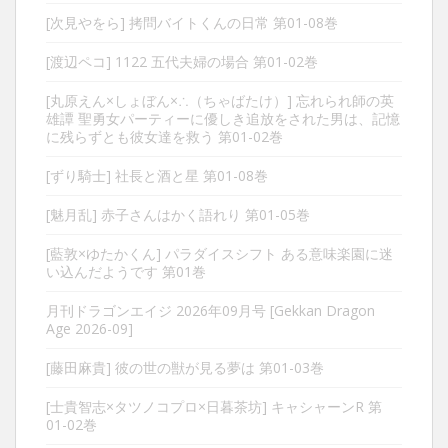
[次見やをら] 拷問バイトくんの日常 第01-08巻
[渡辺ペコ] 1122 五代夫婦の場合 第01-02巻
[丸原えん×しょぼん×∴（ちゃばたけ）] 忘れられ師の英
雄譚 聖勇女パーティーに優しき追放をされた男は、記憶
に残らずとも彼女達を救う 第01-02巻
[ずり騎士] 社長と酒と星 第01-08巻
[魅月乱] 赤子さんはかく語れり 第01-05巻
[藍敦×ゆたかくん] パラダイスシフト ある意味楽園に迷
い込んだようです 第01巻
月刊ドラゴンエイジ 2026年09月号 [Gekkan Dragon
Age 2026-09]
[藤田麻貴] 彼の世の獣が見る夢は 第01-03巻
[士貴智志×タツノコプロ×日暮茶坊] キャシャーンR 第
01-02巻