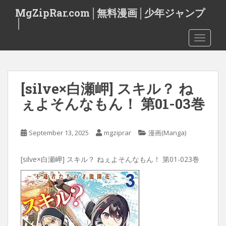
S
MgZipRar.com│無料漫画│少年ジャンプ
k
│
i
TOGGLE
p
t
o
m
[silve×白瀬岬] スキル？ ね
a
i
ぇよそんなもん！ 第01-03巻
n
c
o
September 13, 2025
mgziprar
漫画(Manga)
n
t
[silve×白瀬岬] スキル？ ねぇよそんなもん！ 第01-023巻
e
n
t