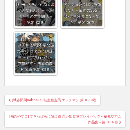
[silve] スキル？ ねぇよ
ダンジョンでぼっち飯
そんなもん！ ～不遇
してたら最強のSSSラ
者たちの才能開花～
ンク冒険者になって
第01-02巻
た。第01-03巻
[米田和佐×理不尽な孫
の手×シロタカ] 無職転
生 ～異世界行ったら
本気だす～ 失意の魔
術師編 第01-03巻
Post
[城谷間間×akinaka] 転生競走馬 エッチマン 第01-10巻
navigation
[福丸やすこ] すきっぱらに散歩道 思い出食堂プレイバック～福丸やすこ
作品集～第01-02巻