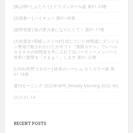
[鳥山明×とよたろう] ドラゴンボール超 第01-24巻
[古舘春一] ハイキュー 第01-45巻
[坂野杏梨] 陰の実力者になりたくて！ 第01-17巻
[大前貴史×明鏡シスイ×tef] 信じていた仲間達にダンジョ
ン奥地で殺されかけたがギフト『無限ガチャ』でレベル
９９９９の仲間達を手に入れて元パーティーメンバーと
世界に復讐＆『ざまぁ！』します 第01-22巻
[LINKx宵野コタロー] 終末のハーレム セミカラー版 第
01-18巻
週刊モーニング 2022年40号 [Weekly Morning 2022-40]
DLO-01-14
RECENT POSTS