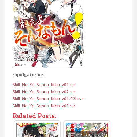
rapidgator.net
Skill_Ne_Yo_Sonna_Mon_v01.rar
Skill_Ne_Yo_Sonna_Mon_v02.rar
Skill_Ne_Yo_Sonna_Mon_v01-02b.rar
Skill_Ne_Yo_Sonna_Mon_v03.rar
Related Posts:
[郡司ネムリ×ふぃる汰]