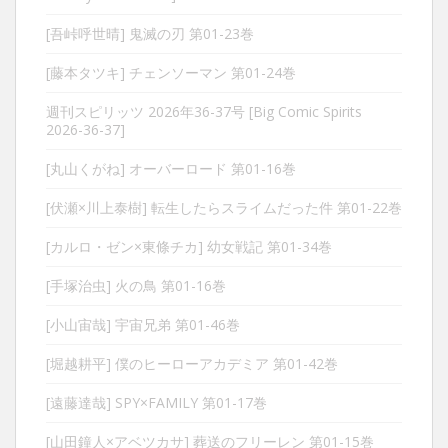
[吾峠呼世晴] 鬼滅の刃 第01-23巻
[藤本タツキ] チェンソーマン 第01-24巻
週刊スピリッツ 2026年36-37号 [Big Comic Spirits
2026-36-37]
[丸山くがね] オーバーロード 第01-16巻
[伏瀬×川上泰樹] 転生したらスライムだった件 第01-22巻
[カルロ・ゼン×東條チカ] 幼女戦記 第01-34巻
[手塚治虫] 火の鳥 第01-16巻
[小山宙哉] 宇宙兄弟 第01-46巻
[堀越耕平] 僕のヒーローアカデミア 第01-42巻
[遠藤達哉] SPY×FAMILY 第01-17巻
[山田鐘人×アベツカサ] 葬送のフリーレン 第01-15巻