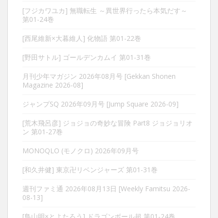
[フジカワユカ] 無職転生 ～異世界行ったら本気だす～
第01-24巻
[西尾維新×大暮維人] 化物語 第01-22巻
[野田サトル] ゴールデンカムイ 第01-31巻
月刊少年マガジン 2026年08月号 [Gekkan Shonen
Magazine 2026-08]
ジャンプSQ 2026年09月号 [Jump Square 2026-09]
[荒木飛呂彦] ジョジョの奇妙な冒険 Part8 ジョジョリオ
ン 第01-27巻
MONOQLO (モノクロ) 2026年09月号
[和久井健] 東京卍リベンジャーズ 第01-31巻
週刊ファミ通 2026年08月13日 [Weekly Famitsu 2026-
08-13]
[鳥山明×とよたろう] ドラゴンボール超 第01-24巻