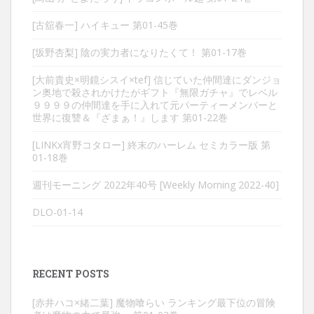
[古舘春一] ハイキュー 第01-45巻
[坂野杏梨] 陰の実力者になりたくて！ 第01-17巻
[大前貴史×明鏡シスイ×tef] 信じていた仲間達にダンジョ
ン奥地で殺されかけたがギフト『無限ガチャ』でレベル
９９９９の仲間達を手に入れて元パーティーメンバーと
世界に復讐＆『ざまぁ！』します 第01-22巻
[LINKx宵野コタロー] 終末のハーレム セミカラー版 第
01-18巻
週刊モーニング 2022年40号 [Weekly Morning 2022-40]
DLO-01-14
RECENT POSTS
[赤井ハコ×緒二葉] 魔物喰らい ランキング最下位の冒険