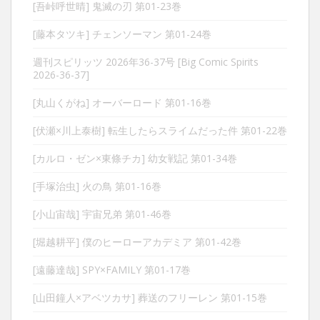
[吾峠呼世晴] 鬼滅の刃 第01-23巻
[藤本タツキ] チェンソーマン 第01-24巻
週刊スピリッツ 2026年36-37号 [Big Comic Spirits
2026-36-37]
[丸山くがね] オーバーロード 第01-16巻
[伏瀬×川上泰樹] 転生したらスライムだった件 第01-22巻
[カルロ・ゼン×東條チカ] 幼女戦記 第01-34巻
[手塚治虫] 火の鳥 第01-16巻
[小山宙哉] 宇宙兄弟 第01-46巻
[堀越耕平] 僕のヒーローアカデミア 第01-42巻
[遠藤達哉] SPY×FAMILY 第01-17巻
[山田鐘人×アベツカサ] 葬送のフリーレン 第01-15巻