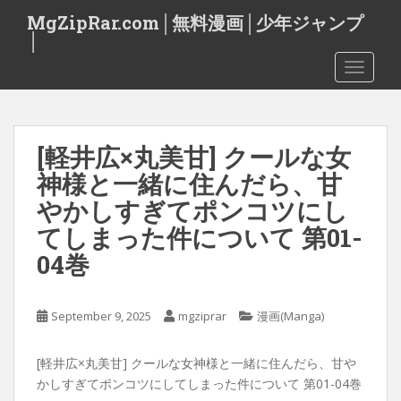
S
MgZipRar.com│無料漫画│少年ジャンプ
k
│
i
TOGGLE
p
t
o
m
[軽井広×丸美甘] クールな女
a
i
神様と一緒に住んだら、甘
n
やかしすぎてポンコツにし
c
てしまった件について 第01-
o
n
04巻
t
e
September 9, 2025
mgziprar
漫画(Manga)
n
t
[軽井広×丸美甘] クールな女神様と一緒に住んだら、甘や
かしすぎてポンコツにしてしまった件について 第01-04巻