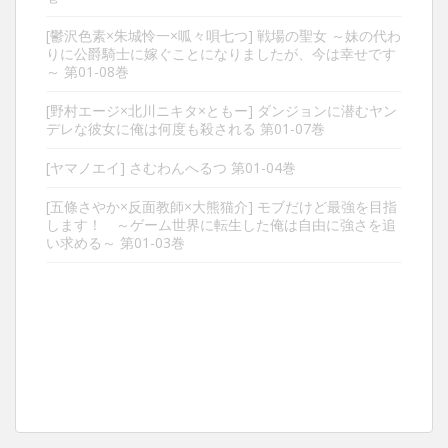
[鬱沢色素×朱城怜一×呱々唄七つ] 戦場の聖女 ～妹の代わ
りに公爵騎士に嫁ぐことになりましたが、今は幸せです
～ 第01-08巻
[野村エージ×北川ニキタ×ともー] ダンジョンに潜むヤン
デレな彼女に俺は何度も殺される 第01-07巻
[ヤマノエイ] さむわんへるつ 第01-04巻
[五條さやか×反面教師×大熊猫介] モブだけど最強を目指
します！ ～ゲーム世界に転生した俺は自由に強さを追
い求める～ 第01-03巻