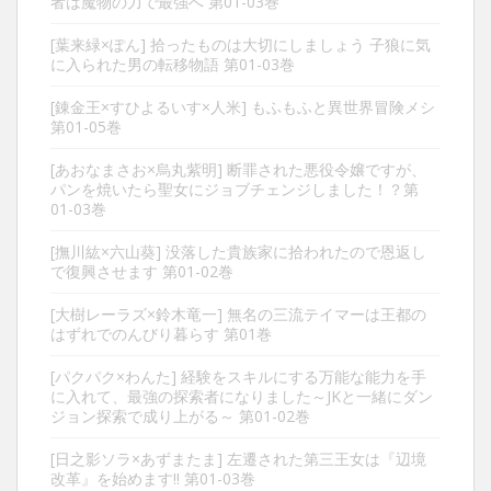
者は魔物の力で最強へ 第01-03巻
[葉来緑×ぽん] 拾ったものは大切にしましょう 子狼に気
に入られた男の転移物語 第01-03巻
[錬金王×すひよるいす×人米] もふもふと異世界冒険メシ
第01-05巻
[あおなまさお×烏丸紫明] 断罪された悪役令嬢ですが、
パンを焼いたら聖女にジョブチェンジしました！？第
01-03巻
[撫川紘×六山葵] 没落した貴族家に拾われたので恩返し
で復興させます 第01-02巻
[大樹レーラズ×鈴木竜一] 無名の三流テイマーは王都の
はずれでのんびり暮らす 第01巻
[パクパク×わんた] 経験をスキルにする万能な能力を手
に入れて、最強の探索者になりました～JKと一緒にダン
ジョン探索で成り上がる～ 第01-02巻
[日之影ソラ×あずまたま] 左遷された第三王女は『辺境
改革』を始めます!! 第01-03巻