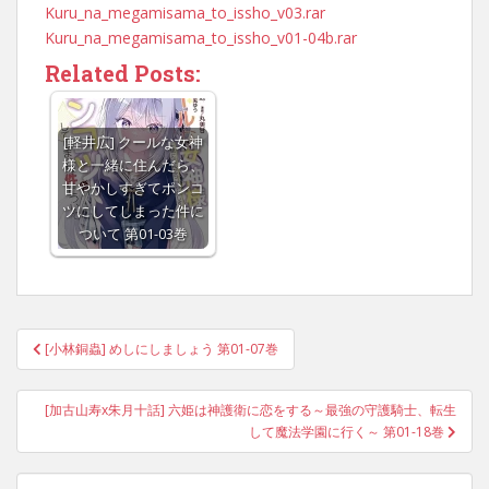
Kuru_na_megamisama_to_issho_v03.rar
Kuru_na_megamisama_to_issho_v01-04b.rar
Related Posts:
[軽井広] クールな女神
様と一緒に住んだら、
甘やかしすぎてポンコ
ツにしてしまった件に
ついて 第01-03巻
Post
[小林銅蟲] めしにしましょう 第01-07巻
navigation
[加古山寿x朱月十話] 六姫は神護衛に恋をする～最強の守護騎士、転生
して魔法学園に行く～ 第01-18巻