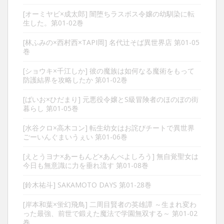
[オーミヤビ×成太郎] 闇堕ちラスボス令嬢の幼馴染に転
生した。第01-02巻
[林ふみの×西村西×TAPI岡] 名代辻そば異世界店 第01-05
巻
[ショウキ×千江しか] 彼の魔族は如何なる魔術をもって
防護結界を攻略したか 第01-02巻
[ばいお×ひだまり] 元悪役令嬢とS級冒険者のほのぼの街
暮らし 第01-05巻
[水谷クロ×高木コン] 転生幼女はお詫びチートで異世界
ごーいんぐまいうぇい 第01-06巻
[えとうヨナ×あーもんど×あんべよしろう] 無自覚聖女は
今日も無意識に力を垂れ流す 第01-08巻
[鈴木祐斗] SAKAMOTO DAYS 第01-28巻
[岸本和葉×蛍幻飛鳥] 二周目賢者の英雄譚 ～生まれ変わ
った最強、前世で鍛えた魔法で学園無双する～ 第01-02
巻