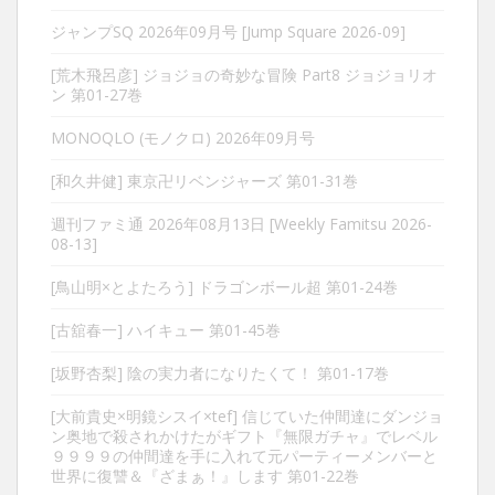
ジャンプSQ 2026年09月号 [Jump Square 2026-09]
[荒木飛呂彦] ジョジョの奇妙な冒険 Part8 ジョジョリオ
ン 第01-27巻
MONOQLO (モノクロ) 2026年09月号
[和久井健] 東京卍リベンジャーズ 第01-31巻
週刊ファミ通 2026年08月13日 [Weekly Famitsu 2026-
08-13]
[鳥山明×とよたろう] ドラゴンボール超 第01-24巻
[古舘春一] ハイキュー 第01-45巻
[坂野杏梨] 陰の実力者になりたくて！ 第01-17巻
[大前貴史×明鏡シスイ×tef] 信じていた仲間達にダンジョ
ン奥地で殺されかけたがギフト『無限ガチャ』でレベル
９９９９の仲間達を手に入れて元パーティーメンバーと
世界に復讐＆『ざまぁ！』します 第01-22巻