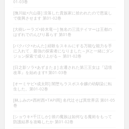
01-03巻
[撫川紘×六山葵] 没落した貴族家に拾われたので恩返し
で復興させます 第01-02巻
[大樹レーラズ×鈴木竜一] 無名の三流テイマーは王都の
はずれでのんびり暮らす 第01巻
[パクパク×わんた] 経験をスキルにする万能な能力を手
に入れて、最強の探索者になりました～JKと一緒にダン
ジョン探索で成り上がる～ 第01-02巻
[日之影ソラ×あずまたま] 左遷された第三王女は『辺境
改革』を始めます!! 第01-03巻
[オーミヤビ×成太郎] 闇堕ちラスボス令嬢の幼馴染に転
生した。第01-02巻
[林ふみの×西村西×TAPI岡] 名代辻そば異世界店 第01-05
巻
[ショウキ×千江しか] 彼の魔族は如何なる魔術をもって
防護結界を攻略したか 第01-02巻