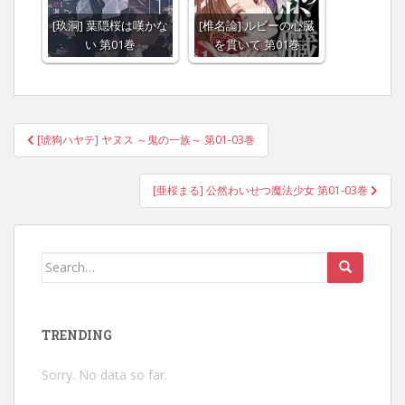
[玖洞] 葉隠桜は嘆かな
[椎名論] ルビーの心臓
い 第01巻
を貫いて 第01巻
Post
[琥狗ハヤテ] ヤヌス ～鬼の一族～ 第01-03巻
navigation
[亜桜まる] 公然わいせつ魔法少女 第01-03巻
Search
for:
TRENDING
Sorry. No data so far.