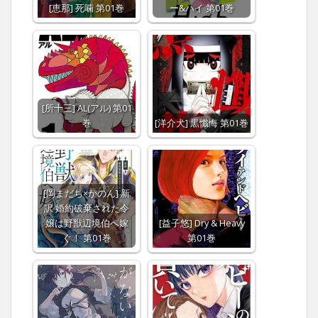
[恵那] 死噛 第01巻
ー&ハイ 第01巻
[所十三] AL(アル) 第01
巻
[洋介犬] 黒懺悔 第01巻
[岡まだち×かのん] 新
訳 婚約破棄された令
嬢は野獣辺境伯へ嫁
[益子悠] Dry & Heavy
ぐ！ 第01巻
第01巻