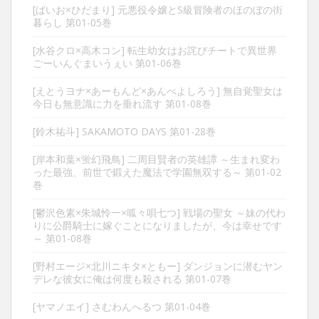
[ばいお×ひだまり] 元悪役令嬢とS級冒険者のほのぼの街
暮らし 第01-05巻
[水谷クロ×高木コン] 転生幼女はお詫びチートで異世界
ごーいんぐまいうぇい 第01-06巻
[えとうヨナ×あーもんど×あんべよしろう] 無自覚聖女は
今日も無意識に力を垂れ流す 第01-08巻
[鈴木祐斗] SAKAMOTO DAYS 第01-28巻
[岸本和葉×蛍幻飛鳥] 二周目賢者の英雄譚 ～生まれ変わ
った最強、前世で鍛えた魔法で学園無双する～ 第01-02
巻
[鬱沢色素×朱城怜一×呱々唄七つ] 戦場の聖女 ～妹の代わ
りに公爵騎士に嫁ぐことになりましたが、今は幸せです
～ 第01-08巻
[野村エージ×北川ニキタ×ともー] ダンジョンに潜むヤン
デレな彼女に俺は何度も殺される 第01-07巻
[ヤマノエイ] さむわんへるつ 第01-04巻