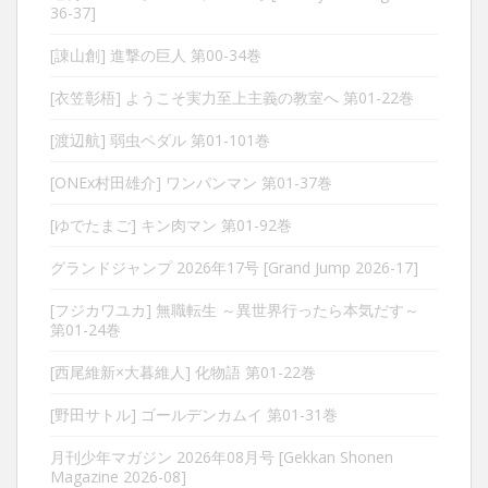
36-37]
[諌山創] 進撃の巨人 第00-34巻
[衣笠彰梧] ようこそ実力至上主義の教室へ 第01-22巻
[渡辺航] 弱虫ペダル 第01-101巻
[ONEx村田雄介] ワンパンマン 第01-37巻
[ゆでたまご] キン肉マン 第01-92巻
グランドジャンプ 2026年17号 [Grand Jump 2026-17]
[フジカワユカ] 無職転生 ～異世界行ったら本気だす～
第01-24巻
[西尾維新×大暮維人] 化物語 第01-22巻
[野田サトル] ゴールデンカムイ 第01-31巻
月刊少年マガジン 2026年08月号 [Gekkan Shonen
Magazine 2026-08]