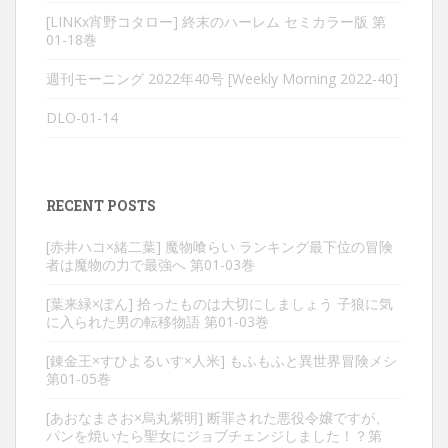
[LINKx宵野コタロー] 終末のハーレム セミカラー版 第
01-18巻
週刊モーニング 2022年40号 [Weekly Morning 2022-40]
DLO-01-14
RECENT POSTS
[赤井ハコ×緒二葉] 魔物喰らい ランキング最下位の冒険
者は魔物の力で最強へ 第01-03巻
[葉来緑×ぽん] 拾ったものは大切にしましょう 子狼に気
に入られた男の転移物語 第01-03巻
[錬金王×すひよるいす×人米] もふもふと異世界冒険メシ
第01-05巻
[あおなまさお×烏丸紫明] 断罪された悪役令嬢ですが、
パンを焼いたら聖女にジョブチェンジしました！？第