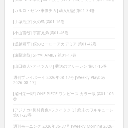
[カルロ・ゼン×東條チカ] 幼女戦記 第01-34巻
[手塚治虫] 火の鳥 第01-16巻
[小山宙哉] 宇宙兄弟 第01-46巻
[堀越耕平] 僕のヒーローアカデミア 第01-42巻
[遠藤達哉] SPY×FAMILY 第01-17巻
[山田鐘人×アベツカサ] 葬送のフリーレン 第01-15巻
週刊プレイボーイ 2026年08-17号 [Weekly Playboy
2026-08-17]
[尾田栄一郎] ONE PIECE ワンピース カラー版 第01-106
巻
[アジチカ×梅村真也×フクイタクミ] 終末のワルキューレ
第01-28巻
週刊モーニング 2026年36-37号 [Weekly Morning 2026-