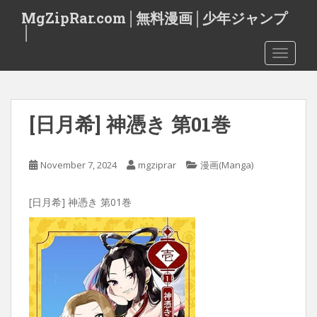
S
MgZipRar.com│無料漫画│少年ジャンプ
k
│
i
TOGGLE
p
t
o
m
[日月希] 神憑き 第01巻
a
i
n
November 7, 2024
mgziprar
漫画(Manga)
c
o
[日月希] 神憑き 第01巻
n
t
e
n
t