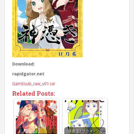
Download:
rapidgator.net
Gamitsuki_raw_v01.rar
Related Posts:
[咲香里] フライ･フリ