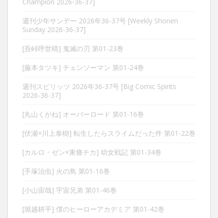
Champion 2026-36-37]
週刊少年サンデー 2026年36-37号 [Weekly Shonen
Sunday 2026-36-37]
[吾峠呼世晴] 鬼滅の刃 第01-23巻
[藤本タツキ] チェンソーマン 第01-24巻
週刊スピリッツ 2026年36-37号 [Big Comic Spirits
2026-36-37]
[丸山くがね] オーバーロード 第01-16巻
[伏瀬×川上泰樹] 転生したらスライムだった件 第01-22巻
[カルロ・ゼン×東條チカ] 幼女戦記 第01-34巻
[手塚治虫] 火の鳥 第01-16巻
[小山宙哉] 宇宙兄弟 第01-46巻
[堀越耕平] 僕のヒーローアカデミア 第01-42巻