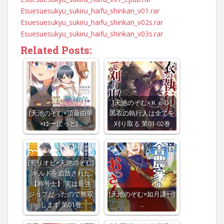
Esuesuesukyu_sukiru_haifu_shinkan_v01.rar
Esuesuesukyu_sukiru_haifu_shinkan_v02s.rar
Esuesuesukyu_sukiru_haifu_shinkan_v03s.rar
Related Posts:
[天池のぞむ×ＫｅＧ]
[天池のぞむ×須藤由華
黒衣の執行人は全てを
×ゆーにっと]…
刈り取る 第01-02巻
[モリオビ×天池のぞむ]
ギルドを追放された
【称号士】 実は最強
ジョブだったので無双
[天池のぞむ×如月謙一]
します 第01巻
…