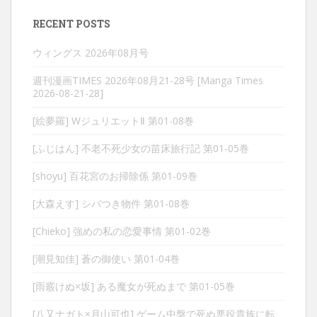
RECENT POSTS
ウィングス 2026年08月号
週刊漫画TIMES 2026年08月21-28号 [Manga Times
2026-08-21-28]
[絵夢羅] WジュリエットⅡ 第01-08巻
[ふじはん] 不老不死少女の苗床旅行記 第01-05巻
[shoyu] 百花宮のお掃除係 第01-09巻
[大森えす] シバつき物件 第01-08巻
[Chieko] 強めの私の恋愛事情 第01-02巻
[潮見知佳] 蒼の御使い 第01-04巻
[雨霰けぬ×坂] ある魔女が死ぬまで 第01-05巻
[八又ナガト×月山可也] ゲーム中盤で死ぬ悪役貴族に転