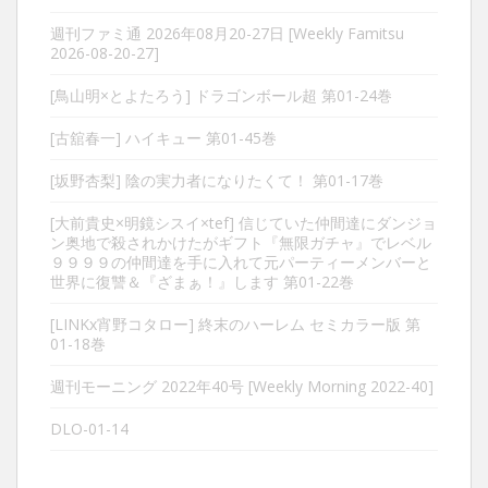
週刊ファミ通 2026年08月20-27日 [Weekly Famitsu
2026-08-20-27]
[鳥山明×とよたろう] ドラゴンボール超 第01-24巻
[古舘春一] ハイキュー 第01-45巻
[坂野杏梨] 陰の実力者になりたくて！ 第01-17巻
[大前貴史×明鏡シスイ×tef] 信じていた仲間達にダンジョ
ン奥地で殺されかけたがギフト『無限ガチャ』でレベル
９９９９の仲間達を手に入れて元パーティーメンバーと
世界に復讐＆『ざまぁ！』します 第01-22巻
[LINKx宵野コタロー] 終末のハーレム セミカラー版 第
01-18巻
週刊モーニング 2022年40号 [Weekly Morning 2022-40]
DLO-01-14