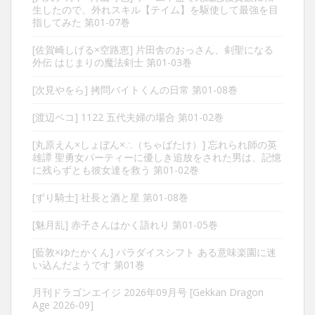
生したので、外れスキル【テイム】を駆使して最強を目
指してみた 第01-07巻
[佐賀崎しげる×空路恵] 片田舎のおっさん、剣聖になる
外伝 はじまりの魔法剣士 第01-03巻
[次見やをら] 拷問バイトくんの日常 第01-08巻
[渡辺ペコ] 1122 五代夫婦の場合 第01-02巻
[丸原えん×しょぼん×∴（ちゃばたけ）] 忘れられ師の英
雄譚 聖勇女パーティーに優しき追放をされた男は、記憶
に残らずとも彼女達を救う 第01-02巻
[ずり騎士] 社長と酒と星 第01-08巻
[魅月乱] 赤子さんはかく語れり 第01-05巻
[藍敦×ゆたかくん] パラダイスシフト ある意味楽園に迷
い込んだようです 第01巻
月刊ドラゴンエイジ 2026年09月号 [Gekkan Dragon
Age 2026-09]