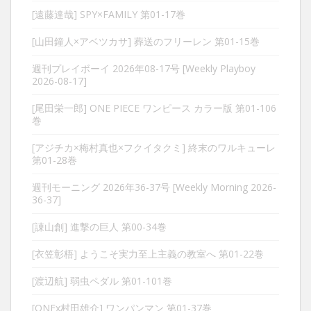
[遠藤達哉] SPY×FAMILY 第01-17巻
[山田鐘人×アベツカサ] 葬送のフリーレン 第01-15巻
週刊プレイボーイ 2026年08-17号 [Weekly Playboy
2026-08-17]
[尾田栄一郎] ONE PIECE ワンピース カラー版 第01-106
巻
[アジチカ×梅村真也×フクイタクミ] 終末のワルキューレ
第01-28巻
週刊モーニング 2026年36-37号 [Weekly Morning 2026-
36-37]
[諌山創] 進撃の巨人 第00-34巻
[衣笠彰梧] ようこそ実力至上主義の教室へ 第01-22巻
[渡辺航] 弱虫ペダル 第01-101巻
[ONEx村田雄介] ワンパンマン 第01-37巻