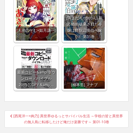
[岡まだち×かのん] 新
訳 婚約破棄された令
[天池のぞむ×如月謙一]
嬢は野獣辺境伯へ嫁
…
ぐ！ 第01巻
最新コピー&amp;ダウ
ンロードバイブル
2015 [COPY &amp;…
[楠本哲] マナブ
Post
[西尾洋一×絢乃] 異世界ゆるっとサバイバル生活 ～学校の皆と異世界
navigation
の無人島に転移したけど俺だけ楽勝です～ 第01-10巻