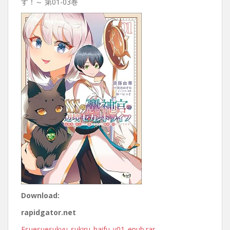
す！～ 第01-03巻
Download:
rapidgator.net
Esuesuesukyu_sukiru_haifu_v01_epub.rar