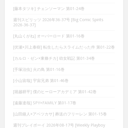
[藤本タツキ] チェンソーマン 第01-24巻
週刊スピリッツ 2026年36-37号 [Big Comic Spirits
2026-36-37]
[丸山くがね] オーバーロード 第01-16巻
[伏瀬×川上泰樹] 転生したらスライムだった件 第01-22巻
[カルロ・ゼン×東條チカ] 幼女戦記 第01-34巻
[手塚治虫] 火の鳥 第01-16巻
[小山宙哉] 宇宙兄弟 第01-46巻
[堀越耕平] 僕のヒーローアカデミア 第01-42巻
[遠藤達哉] SPY×FAMILY 第01-17巻
[山田鐘人×アベツカサ] 葬送のフリーレン 第01-15巻
週刊プレイボーイ 2026年08-17号 [Weekly Playboy