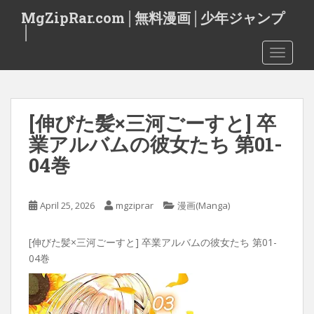
S
MgZipRar.com│無料漫画│少年ジャンプ
k
│
i
TOGGLE
p
t
o
m
[伸びた髪×三河ごーすと] 卒
a
i
業アルバムの彼女たち 第01-
n
04巻
c
o
n
April 25, 2026
mgziprar
漫画(Manga)
t
e
[伸びた髪×三河ごーすと] 卒業アルバムの彼女たち 第01-
n
04巻
t