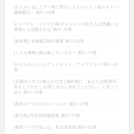
[おうみ☆ねこ] フー俗に堕ちたエミちゃん～私のキャバ
嬢体験記～ 第01-06巻
[ハド×チェ・ドクグ] S級ダンジョンの女主人は悪魔にも
勇者にも溺愛される 第01-10巻
[新条透] 冷徹魔王様の秘書 第01-02巻
[ミユキ蜜蜂] 春の嵐とモンスター 第01-10巻
[たらちねジョン] グッドナイト、アイラブユー 第01-03
巻
[花都ゆうすけ×狭山ひびき] 婚約者に「あなたは将来浮
気をしてわたしを捨てるから別れてください」と言って
みた 第01-05巻
[高田ローズ] やさしいミルク 第01-07巻
[草川為] 年年百暗殺恋歌 第01-07巻
[毒田ペパ子] 或いは、私の名探偵 第01-02巻