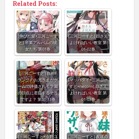
Related Posts:
[伸びた髪×三河ごーす
[三河ごーすと] 顔さえ
と] 卒業アルバムの彼
よければいい教室 第
女たち 第01巻
01-02巻
[三河ごーすと] 自称F
ランクのお兄さまがゲ
[マッハダイ×三河ごー
ームで評価される学園
すと×necomi] 顔さえ
の頂点に君臨するそう
よければいい教室 第
ですよ？ 第01-13巻
01-03巻
[三河ごーすと×今野ユ
[三河ごーすと] 友達の