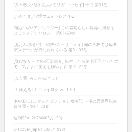
[夕木春央×悠木星人×モリガ コウセイ] 十戒 第01巻
[かきたま] 喫煙ウェイトレス 1-2
[暁なつめ×アンソロジー] この素晴らしい世界に祝福を!
コミックアンソロジー 第01-23巻
[あおみ現場×井川楊枝×ムラサキメイ] 俺の学校では毎週
デスゲームが行なわれている 第01-03巻
[謙虚なサークルx石沢庸介] 転生したら第七王子だったの
で、気ままに魔術を極めます 第01-24巻
[まえ葉] みこへんげっ！
[工藤える] ミコレイログ vol.1-04
[KAKERU] ふかふかダンジョン攻略記 ～俺の異世界転生
冒険譚～第01-20巻
週刊SPA! 2026年08月19号
Discover Japan 2026年09月