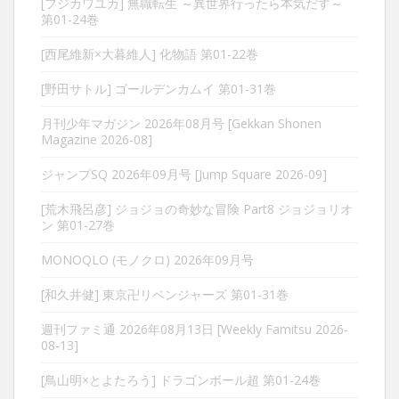
[フジカワユカ] 無職転生 ～異世界行ったら本気だす～
第01-24巻
[西尾維新×大暮維人] 化物語 第01-22巻
[野田サトル] ゴールデンカムイ 第01-31巻
月刊少年マガジン 2026年08月号 [Gekkan Shonen
Magazine 2026-08]
ジャンプSQ 2026年09月号 [Jump Square 2026-09]
[荒木飛呂彦] ジョジョの奇妙な冒険 Part8 ジョジョリオ
ン 第01-27巻
MONOQLO (モノクロ) 2026年09月号
[和久井健] 東京卍リベンジャーズ 第01-31巻
週刊ファミ通 2026年08月13日 [Weekly Famitsu 2026-
08-13]
[鳥山明×とよたろう] ドラゴンボール超 第01-24巻