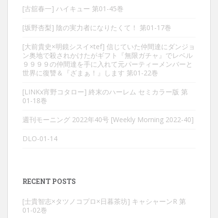
[古舘春一] ハイキュー 第01-45巻
[坂野杏梨] 陰の実力者になりたくて！ 第01-17巻
[大前貴史×明鏡シスイ×tef] 信じていた仲間達にダンジョ
ン奥地で殺されかけたがギフト『無限ガチャ』でレベル
９９９９の仲間達を手に入れて元パーティーメンバーと
世界に復讐＆『ざまぁ！』します 第01-22巻
[LINKx宵野コタロー] 終末のハーレム セミカラー版 第
01-18巻
週刊モーニング 2022年40号 [Weekly Morning 2022-40]
DLO-01-14
RECENT POSTS
[士貴智志×タツノコプロ×日暮茶坊] キャシャーンR 第
01-02巻