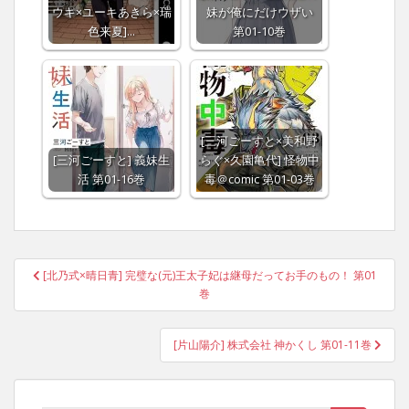
ウキ×ユーキあきら×瑞
妹が俺にだけウザい
色来夏]…
第01-10巻
[三河ごーすと×美和野
[三河ごーすと] 義妹生
らぐ×久園亀代] 怪物中
活 第01-16巻
毒＠comic 第01-03巻
Post
[北乃式×晴日青] 完璧な(元)王太子妃は継母だってお手のもの！ 第01
navigation
巻
[片山陽介] 株式会社 神かくし 第01-11巻