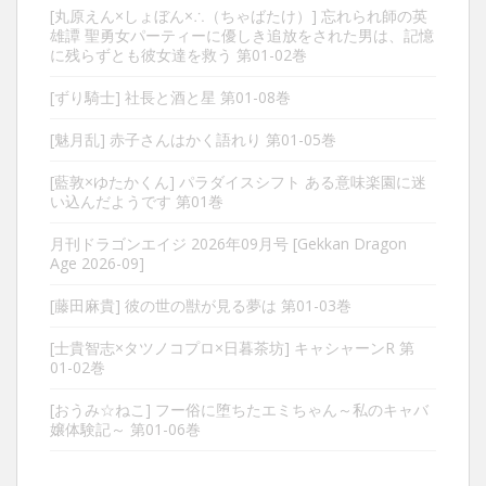
[丸原えん×しょぼん×∴（ちゃばたけ）] 忘れられ師の英
雄譚 聖勇女パーティーに優しき追放をされた男は、記憶
に残らずとも彼女達を救う 第01-02巻
[ずり騎士] 社長と酒と星 第01-08巻
[魅月乱] 赤子さんはかく語れり 第01-05巻
[藍敦×ゆたかくん] パラダイスシフト ある意味楽園に迷
い込んだようです 第01巻
月刊ドラゴンエイジ 2026年09月号 [Gekkan Dragon
Age 2026-09]
[藤田麻貴] 彼の世の獣が見る夢は 第01-03巻
[士貴智志×タツノコプロ×日暮茶坊] キャシャーンR 第
01-02巻
[おうみ☆ねこ] フー俗に堕ちたエミちゃん～私のキャバ
嬢体験記～ 第01-06巻