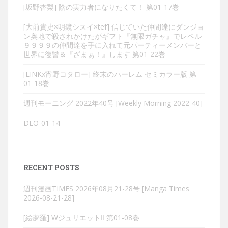
[坂野杏梨] 陰の実力者になりたくて！ 第01-17巻
[大前貴史×明鏡シスイ×tef] 信じていた仲間達にダンジョ
ン奥地で殺されかけたがギフト『無限ガチャ』でレベル
９９９９の仲間達を手に入れて元パーティーメンバーと
世界に復讐＆『ざまぁ！』します 第01-22巻
[LINKx宵野コタロー] 終末のハーレム セミカラー版 第
01-18巻
週刊モーニング 2022年40号 [Weekly Morning 2022-40]
DLO-01-14
RECENT POSTS
週刊漫画TIMES 2026年08月21-28号 [Manga Times
2026-08-21-28]
[絵夢羅] WジュリエットⅡ 第01-08巻