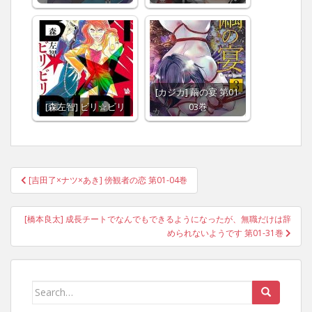
[カジカ] 繭の宴 第01-
[森左智] ビリ☆ビリ
03巻
Post
[吉田了×ナツ×あき] 傍観者の恋 第01-04巻
navigation
[橋本良太] 成長チートでなんでもできるようになったが、無職だけは辞
められないようです 第01-31巻
Search
for: