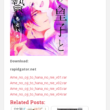
Download:
rapidgator.net
Ame_no_oji_to_hana_no_nie_v01.rar
Ame_no_oji_to_hana_no_nie_v02.rar
Ame_no_oji_to_hana_no_nie_v03.rar
Ame_no_oji_to_hana_no_nie_v04.rar
Related Posts: