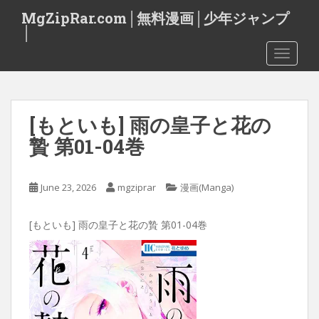
S
MgZipRar.com│無料漫画│少年ジャンプ
k
│
i
TOGGLE
p
t
o
m
[もといも] 雨の皇子と花の
a
i
贄 第01-04巻
n
c
o
June 23, 2026
mgziprar
漫画(Manga)
n
t
[もといも] 雨の皇子と花の贄 第01-04巻
e
n
t