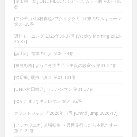
[尾田栄一郎] ONE PIECE ワンピース カラー版 第01-106
巻
[アジチカ×梅村真也×フクイタクミ] 終末のワルキューレ
第01-28巻
週刊モーニング 2026年36-37号 [Weekly Morning 2026-
36-37]
[諌山創] 進撃の巨人 第00-34巻
[衣笠彰梧] ようこそ実力至上主義の教室へ 第01-22巻
[渡辺航] 弱虫ペダル 第01-101巻
[ONEx村田雄介] ワンパンマン 第01-37巻
[ゆでたまご] キン肉マン 第01-92巻
グランドジャンプ 2026年17号 [Grand Jump 2026-17]
[フジカワユカ] 無職転生 ～異世界行ったら本気だす～
第01-24巻