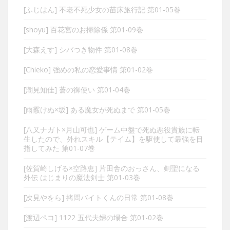
[ふじはん] 不老不死少女の苗床旅行記 第01-05巻
[shoyu] 百花宮のお掃除係 第01-09巻
[大森えす] シバつき物件 第01-08巻
[Chieko] 強めの私の恋愛事情 第01-02巻
[潮見知佳] 蒼の御使い 第01-04巻
[雨霰けぬ×坂] ある魔女が死ぬまで 第01-05巻
[八又ナガト×月山可也] ゲーム中盤で死ぬ悪役貴族に転
生したので、外れスキル【テイム】を駆使して最強を目
指してみた 第01-07巻
[佐賀崎しげる×空路恵] 片田舎のおっさん、剣聖になる
外伝 はじまりの魔法剣士 第01-03巻
[次見やをら] 拷問バイトくんの日常 第01-08巻
[渡辺ペコ] 1122 五代夫婦の場合 第01-02巻