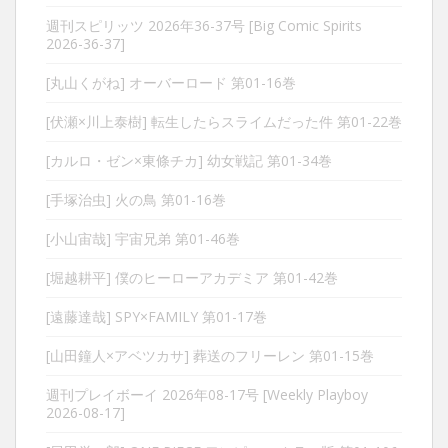
週刊スピリッツ 2026年36-37号 [Big Comic Spirits
2026-36-37]
[丸山くがね] オーバーロード 第01-16巻
[伏瀬×川上泰樹] 転生したらスライムだった件 第01-22巻
[カルロ・ゼン×東條チカ] 幼女戦記 第01-34巻
[手塚治虫] 火の鳥 第01-16巻
[小山宙哉] 宇宙兄弟 第01-46巻
[堀越耕平] 僕のヒーローアカデミア 第01-42巻
[遠藤達哉] SPY×FAMILY 第01-17巻
[山田鐘人×アベツカサ] 葬送のフリーレン 第01-15巻
週刊プレイボーイ 2026年08-17号 [Weekly Playboy
2026-08-17]