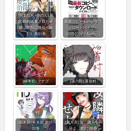
[岡まだち×かのん] 新
訳 婚約破棄された令
最新コピー&amp;ダウ
嬢は野獣辺境伯へ嫁
ンロードバイブル
ぐ！ 第01巻
2015 [COPY &amp;…
[楠本哲] マナブ
[張六郎] 落首村
[新木伸] ＫＢ部 第01-
[亜月亮] 汝、隣人を×
02巻
せよ。第01-05巻