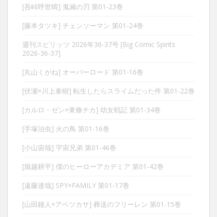
[吾峠呼世晴] 鬼滅の刃 第01-23巻
[藤本タツキ] チェンソーマン 第01-24巻
週刊スピリッツ 2026年36-37号 [Big Comic Spirits
2026-36-37]
[丸山くがね] オーバーロード 第01-16巻
[伏瀬×川上泰樹] 転生したらスライムだった件 第01-22巻
[カルロ・ゼン×東條チカ] 幼女戦記 第01-34巻
[手塚治虫] 火の鳥 第01-16巻
[小山宙哉] 宇宙兄弟 第01-46巻
[堀越耕平] 僕のヒーローアカデミア 第01-42巻
[遠藤達哉] SPY×FAMILY 第01-17巻
[山田鐘人×アベツカサ] 葬送のフリーレン 第01-15巻