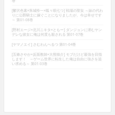
巻
[鬱沢色素×朱城怜一×呱々唄七つ] 戦場の聖女 ～妹の代わ
りに公爵騎士に嫁ぐことになりましたが、今は幸せです
～ 第01-08巻
[野村エージ×北川ニキタ×ともー] ダンジョンに潜むヤン
デレな彼女に俺は何度も殺される 第01-07巻
[ヤマノエイ] さむわんへるつ 第01-04巻
[五條さやか×反面教師×大熊猫介] モブだけど最強を目指
します！ ～ゲーム世界に転生した俺は自由に強さを追
い求める～ 第01-03巻