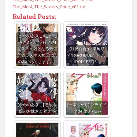
The_Most_The_Saviors_Pride_v01.rar
Related Posts:
[かわのあきこ×こがわ
みさき×天壱×鈴ノ助]
悲劇の元凶となる最強
[浅見百合子×瀬尾順
外道ラスボス女王は民
×Project IDOLY PRIDE]
の為に尽くします。…
IDOLY PRIDE…
[かわのあきこ] 悪役令
[一条ゆかり] プライド
嬢のお嫁さま 第01巻
Pride 第01-12巻