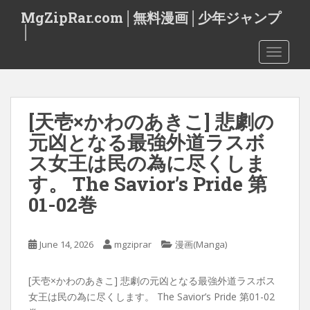
S
MgZipRar.com│無料漫画│少年ジャンプ
k
│
i
TOGGLE
p
t
o
m
[天壱×かわのあきこ] 悲劇の
a
i
元凶となる最強外道ラスボ
n
ス女王は民の為に尽くしま
c
す。 The Savior’s Pride 第
o
n
01-02巻
t
e
June 14, 2026
mgziprar
漫画(Manga)
n
t
[天壱×かわのあきこ] 悲劇の元凶となる最強外道ラスボス
女王は民の為に尽くします。 The Savior’s Pride 第01-02