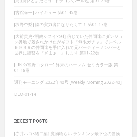
[鳥山明×とよたろう] ドラゴンボール超 第01-24巻
[古舘春一] ハイキュー 第01-45巻
[坂野杏梨] 陰の実力者になりたくて！ 第01-17巻
[大前貴史×明鏡シスイ×tef] 信じていた仲間達にダンジョ
ン奥地で殺されかけたがギフト『無限ガチャ』でレベル
９９９９の仲間達を手に入れて元パーティーメンバーと
世界に復讐＆『ざまぁ！』します 第01-22巻
[LINKx宵野コタロー] 終末のハーレム セミカラー版 第
01-18巻
週刊モーニング 2022年40号 [Weekly Morning 2022-40]
DLO-01-14
RECENT POSTS
[赤井ハコ×緒二葉] 魔物喰らい ランキング最下位の冒険