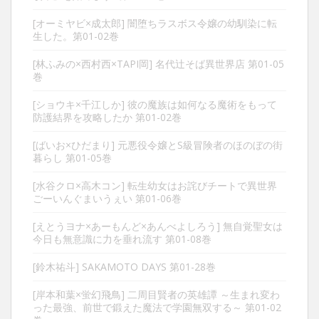
[オーミヤビ×成太郎] 闇堕ちラスボス令嬢の幼馴染に転
生した。第01-02巻
[林ふみの×西村西×TAPI岡] 名代辻そば異世界店 第01-05
巻
[ショウキ×千江しか] 彼の魔族は如何なる魔術をもって
防護結界を攻略したか 第01-02巻
[ばいお×ひだまり] 元悪役令嬢とS級冒険者のほのぼの街
暮らし 第01-05巻
[水谷クロ×高木コン] 転生幼女はお詫びチートで異世界
ごーいんぐまいうぇい 第01-06巻
[えとうヨナ×あーもんど×あんべよしろう] 無自覚聖女は
今日も無意識に力を垂れ流す 第01-08巻
[鈴木祐斗] SAKAMOTO DAYS 第01-28巻
[岸本和葉×蛍幻飛鳥] 二周目賢者の英雄譚 ～生まれ変わ
った最強、前世で鍛えた魔法で学園無双する～ 第01-02