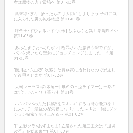
者は魔物の力で最強へ 第01-03巻
[葉来緑×ぽん] 拾ったものは大切にしましょう 子狼に気
に入られた男の転移物語 第01-03巻
[錬金王×すひよるいす×人米] もふもふと異世界冒険メシ
第01-05巻
[あおなまさお×烏丸紫明] 断罪された悪役令嬢ですが、
パンを焼いたら聖女にジョブチェンジしました！？第
01-03巻
[撫川紘×六山葵] 没落した貴族家に拾われたので恩返し
で復興させます 第01-02巻
[大樹レーラズ×鈴木竜一] 無名の三流テイマーは王都の
はずれでのんびり暮らす 第01巻
[パクパク×わんた] 経験をスキルにする万能な能力を手
に入れて、最強の探索者になりました～JKと一緒にダン
ジョン探索で成り上がる～ 第01-02巻
[日之影ソラ×あずまたま] 左遷された第三王女は『辺境
改革』を始めます!! 第01-03巻