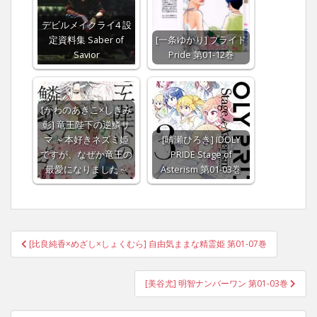
デビルメイクライ4 設
定資料集 Saber of
[一条ゆかり] プライド
Savior
Pride 第01-12巻
[かわのあきこ×しきみ
彰] 竜王陛下の逆鱗サ
マ ～本好きネズミ姫
[晴瀬ひろき] IDOLY
ですが、なぜか竜王の
PRIDE Stage of
最愛になりました～
Asterism 第01-03巻
Post
[比良純香×めざし×しょくむら] 自由気ままな精霊姫 第01-07巻
navigation
[美谷尤] 明智ナンバーワン 第01-03巻