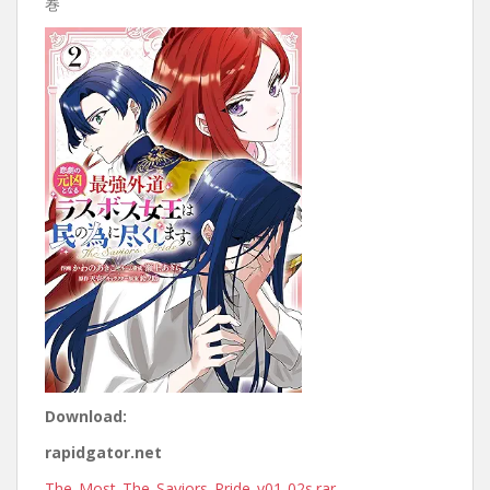
巻
Download:
rapidgator.net
The_Most_The_Saviors_Pride_v01-02s.rar