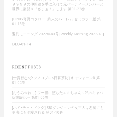
９９９９の仲間達を手に入れて元パーティーメンバーと
世界に復讐＆『ざまぁ！』します 第01-22巻
[LINKx宵野コタロー] 終末のハーレム セミカラー版 第
01-18巻
週刊モーニング 2022年40号 [Weekly Morning 2022-40]
DLO-01-14
RECENT POSTS
[士貴智志×タツノコプロ×日暮茶坊] キャシャーンR 第
01-02巻
[おうみ☆ねこ] フー俗に堕ちたエミちゃん～私のキャバ
嬢体験記～ 第01-06巻
[ハド×チェ・ドクグ] S級ダンジョンの女主人は悪魔にも
勇者にも溺愛される 第01-10巻