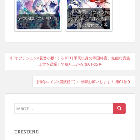
[岸本和葉×いづみやお
[岸本和葉×アサヨリコ]
とは] 落ちこぼれ勇者
…
と六花の魔女 第01巻
Post
[オブチシュン×花音小坂×くろぎり] 平民出身の帝国将官、無能な貴族
navigation
上官を蹂躙して成り上がる 第01-05巻
[海冬レイジ×腐沢銹二] ch登録お願いします！ 第01巻
Search
for:
TRENDING