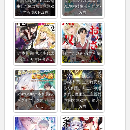
剣聖と賢者のもとに転
完璧美少女と過ごす
生した俺は無自覚無双
3LDK同棲生活～ 第01-
する 第01-02巻
03巻
[岸本和葉] 竜と歩む成
[倉本たけみ×岸本和葉]
り上がり冒険者道…
…
[岸本和葉] 生まれ変わ
った剣聖、剣士が冷遇
[chiYOMI×岸本和葉(ツ
される魔術至上主義の
ギクルブックス)×匈歌
学園で無双する 第01-
ハトリ]…
03巻