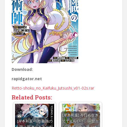
Download:
rapidgator.net
Retto-shoku_no_Kaifuku_Jutsushi_v01-02s.rar
Related Posts:
[岸本和葉] 今日も生き
[岸本和葉×IsII] 最強の
ててえらい！ ～甘々