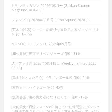
月刊少年マガジン 2026年08月号 [Gekkan Shonen
Magazine 2026-08]
ジャンプSQ 2026年09月号 [Jump Square 2026-09]
[荒木飛呂彦] ジョジョの奇妙な冒険 Part8 ジョジョリオ
ン 第01-27巻
MONOQLO (モノクロ) 2026年09月号
[和久井健] 東京卍リベンジャーズ 第01-31巻
週刊ファミ通 2026年08月13日 [Weekly Famitsu 2026-
08-13]
[鳥山明×とよたろう] ドラゴンボール超 第01-24巻
[古舘春一] ハイキュー 第01-45巻
[坂野杏梨] 陰の実力者になりたくて！ 第01-17巻
[大前貴史×明鏡シスイ×tef] 信じていた仲間達にダンジョ
ン奥地で殺されかけたがギフト『無限ガチャ』でレベル