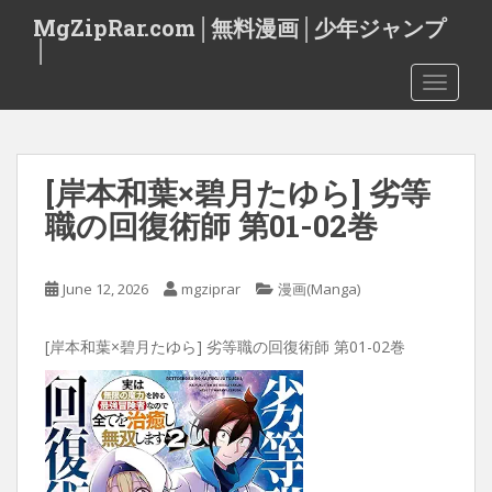
S
MgZipRar.com│無料漫画│少年ジャンプ
k
│
i
TOGGLE
p
t
o
m
[岸本和葉×碧月たゆら] 劣等
a
i
職の回復術師 第01-02巻
n
c
o
June 12, 2026
mgziprar
漫画(Manga)
n
t
[岸本和葉×碧月たゆら] 劣等職の回復術師 第01-02巻
e
n
t