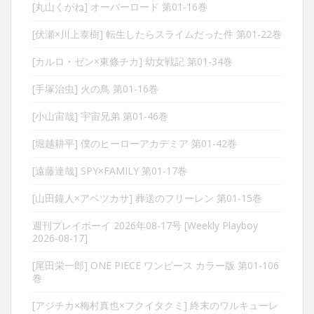
[丸山くがね] オーバーロード 第01-16巻
[伏瀬×川上泰樹] 転生したらスライムだった件 第01-22巻
[カルロ・ゼン×東條チカ] 幼女戦記 第01-34巻
[手塚治虫] 火の鳥 第01-16巻
[小山宙哉] 宇宙兄弟 第01-46巻
[堀越耕平] 僕のヒーローアカデミア 第01-42巻
[遠藤達哉] SPY×FAMILY 第01-17巻
[山田鐘人×アベツカサ] 葬送のフリーレン 第01-15巻
週刊プレイボーイ 2026年08-17号 [Weekly Playboy
2026-08-17]
[尾田栄一郎] ONE PIECE ワンピース カラー版 第01-106
巻
[アジチカ×梅村真也×フクイタクミ] 終末のワルキューレ