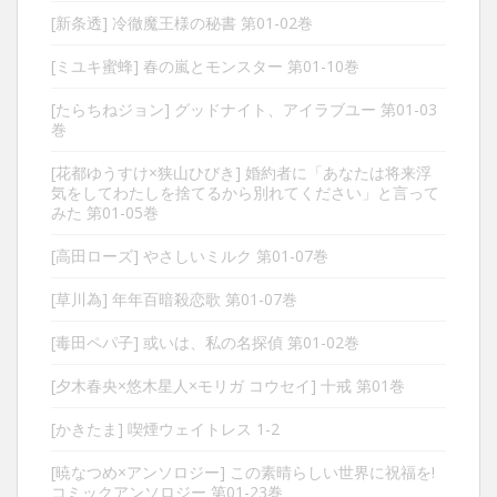
[新条透] 冷徹魔王様の秘書 第01-02巻
[ミユキ蜜蜂] 春の嵐とモンスター 第01-10巻
[たらちねジョン] グッドナイト、アイラブユー 第01-03
巻
[花都ゆうすけ×狭山ひびき] 婚約者に「あなたは将来浮
気をしてわたしを捨てるから別れてください」と言って
みた 第01-05巻
[高田ローズ] やさしいミルク 第01-07巻
[草川為] 年年百暗殺恋歌 第01-07巻
[毒田ペパ子] 或いは、私の名探偵 第01-02巻
[夕木春央×悠木星人×モリガ コウセイ] 十戒 第01巻
[かきたま] 喫煙ウェイトレス 1-2
[暁なつめ×アンソロジー] この素晴らしい世界に祝福を!
コミックアンソロジー 第01-23巻