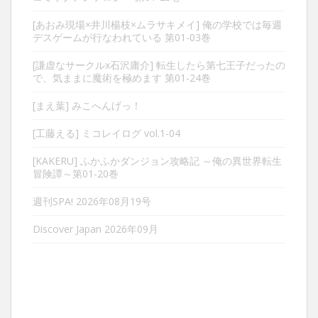
[あおみ現場×井川楊枝×ムラサキメイ] 俺の学校では毎週
デスゲームが行なわれている 第01-03巻
[謙虚なサークルx石沢庸介] 転生したら第七王子だったの
で、気ままに魔術を極めます 第01-24巻
[まえ葉] みこへんげっ！
[工藤える] ミコレイログ vol.1-04
[KAKERU] ふかふかダンジョン攻略記 ～俺の異世界転生
冒険譚～第01-20巻
週刊SPA! 2026年08月19号
Discover Japan 2026年09月