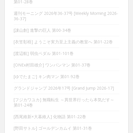
第01-28巻
週刊モーニング 2026年36-37号 [Weekly Morning 2026-
36-37]
[諌山創] 進撃の巨人 第00-34巻
[衣笠彰梧] ようこそ実力至上主義の教室へ 第01-22巻
[渡辺航] 弱虫ペダル 第01-101巻
[ONEx村田雄介] ワンパンマン 第01-37巻
[ゆでたまご] キン肉マン 第01-92巻
グランドジャンプ 2026年17号 [Grand Jump 2026-17]
[フジカワユカ] 無職転生 ～異世界行ったら本気だす～
第01-24巻
[西尾維新×大暮維人] 化物語 第01-22巻
[野田サトル] ゴールデンカムイ 第01-31巻