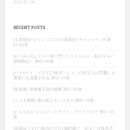
DLO-01-14
RECENT POSTS
[士貴智志×タツノコプロ×日暮茶坊] キャシャーンR 第
01-02巻
[おうみ☆ねこ] フー俗に堕ちたエミちゃん～私のキャバ
嬢体験記～ 第01-06巻
[ハド×チェ・ドクグ] S級ダンジョンの女主人は悪魔にも
勇者にも溺愛される 第01-10巻
[新条透] 冷徹魔王様の秘書 第01-02巻
[ミユキ蜜蜂] 春の嵐とモンスター 第01-10巻
[たらちねジョン] グッドナイト、アイラブユー 第01-03
巻
[花都ゆうすけ×狭山ひびき] 婚約者に「あなたは将来浮