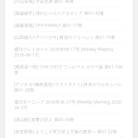
[小山宙哉] 宇宙兄弟 第01-46巻
[堀越耕平] 僕のヒーローアカデミア 第01-42巻
[遠藤達哉] SPY×FAMILY 第01-17巻
[山田鐘人×アベツカサ] 葬送のフリーレン 第01-15巻
週刊プレイボーイ 2026年08-17号 [Weekly Playboy
2026-08-17]
[尾田栄一郎] ONE PIECE ワンピース カラー版 第01-106
巻
[アジチカ×梅村真也×フクイタクミ] 終末のワルキューレ
第01-28巻
週刊モーニング 2026年36-37号 [Weekly Morning 2026-
36-37]
[諌山創] 進撃の巨人 第00-34巻
[衣笠彰梧] ようこそ実力至上主義の教室へ 第01-22巻