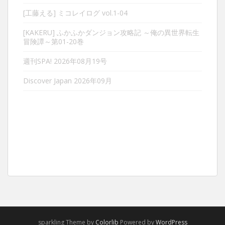
[工藤える] ミコレイログ vol.1-04
[KAKERU] ふかふかダンジョン攻略記 ～俺の異世界転生
冒険譚～第01-20巻
週刊SPA! 2026年08月19号
Discover Japan 2026年09月
sparkling Theme by
Colorlib
Powered by
WordPress