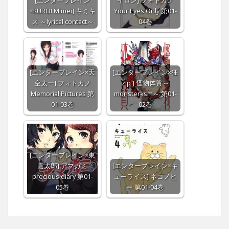
[エンターブレイン
イロン] フォトカノ
×KUROI Mimei] キミキ
Your Eyes Only 第01-
ス ～lyrical contact～
04巻
[エンターブレイン×天
[エンターブレイン×狂
空太一] フォトカノ
zip ] 怪物体質～
Memorial Pictures 第
monster-ism～ 第01-
01-03巻
02巻
[エンターブレイン×東
雲太郎] アマガミ
[エンターブレイン×キ
precious diary 第01-
ューライス] ネコノヒ
05巻
ー 第01-04巻