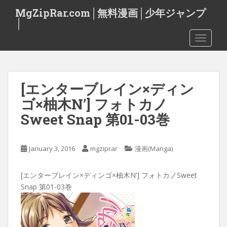
S
MgZipRar.com│無料漫画│少年ジャンプ
k
│
i
TOGGLE
p
t
o
m
[エンターブレイン×ディン
a
i
ゴ×柚木N’] フォトカノ
n
Sweet Snap 第01-03巻
c
o
n
January 3, 2016
mgziprar
漫画(Manga)
t
e
[エンターブレイン×ディンゴ×柚木N’] フォトカノSweet
n
Snap 第01-03巻
t