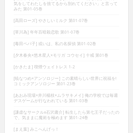
気をしてわたしを捨てるから別れてください」と言って
みた 第01-05巻
[高田ローズ] やさしいミルク 第01-07巻
[草川為] 年年百暗殺恋歌 第01-07巻
[毒田ペパ子] 或いは、私の名探偵 第01-02巻
[夕木春央×悠木星人×モリガ コウセイ] 十戒 第01巻
[かきたま] 喫煙ウェイトレス 1-2
[暁なつめ×アンソロジー] この素晴らしい世界に祝福を!
コミックアンソロジー 第01-23巻
[あおみ現場×井川楊枝×ムラサキメイ] 俺の学校では毎週
デスゲームが行なわれている 第01-03巻
[謙虚なサークルx石沢庸介] 転生したら第七王子だったの
で、気ままに魔術を極めます 第01-24巻
[まえ葉] みこへんげっ！