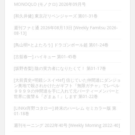
MONOQLO (モノクロ) 2026年09月号
[和久井健] 東京卍リベンジャーズ 第01-31巻
週刊ファミ通 2026年08月13日 [Weekly Famitsu 2026-
08-13]
[鳥山明×とよたろう] ドラゴンボール超 第01-24巻
[古舘春一] ハイキュー 第01-45巻
[坂野杏梨] 陰の実力者になりたくて！ 第01-17巻
[大前貴史×明鏡シスイ×tef] 信じていた仲間達にダンジョ
ン奥地で殺されかけたがギフト『無限ガチャ』でレベル
９９９９の仲間達を手に入れて元パーティーメンバーと
世界に復讐＆『ざまぁ！』します 第01-22巻
[LINKx宵野コタロー] 終末のハーレム セミカラー版 第
01-18巻
週刊モーニング 2022年40号 [Weekly Morning 2022-40]