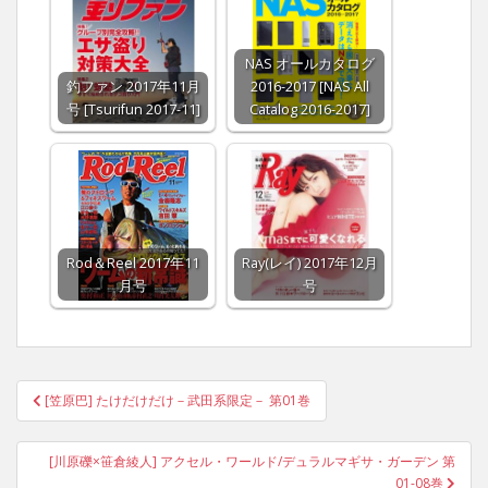
NAS オールカタログ
釣ファン 2017年11月
2016-2017 [NAS All
号 [Tsurifun 2017-11]
Catalog 2016-2017]
Rod＆Reel 2017年11
Ray(レイ) 2017年12月
月号
号
Post
[笠原巴] たけだけだけ－武田系限定－ 第01巻
navigation
[川原礫×笹倉綾人] アクセル・ワールド/デュラルマギサ・ガーデン 第
01-08巻