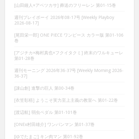
[山田鐘人×アベツカサ] 葬送のフリーレン 第01-15巻
週刊プレイボーイ 2026年08-17号 [Weekly Playboy
2026-08-17]
[尾田栄一郎] ONE PIECE ワンピース カラー版 第01-106
巻
[アジチカ×梅村真也×フクイタクミ] 終末のワルキューレ
第01-28巻
週刊モーニング 2026年36-37号 [Weekly Morning 2026-
36-37]
[諌山創] 進撃の巨人 第00-34巻
[衣笠彰梧] ようこそ実力至上主義の教室へ 第01-22巻
[渡辺航] 弱虫ペダル 第01-101巻
[ONEx村田雄介] ワンパンマン 第01-37巻
[ゆでたまご] キン肉マン 第01-92巻