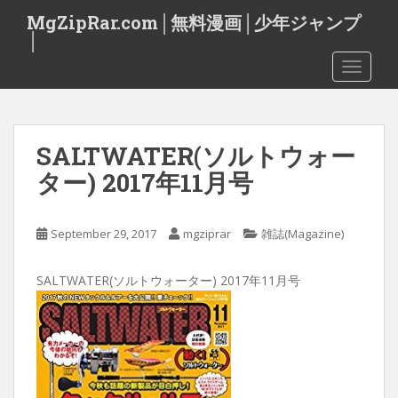
S
MgZipRar.com│無料漫画│少年ジャンプ
k
│
i
TOGGLE
p
t
o
m
SALTWATER(ソルトウォー
a
i
ター) 2017年11月号
n
c
o
September 29, 2017
mgziprar
雑誌(Magazine)
n
t
SALTWATER(ソルトウォーター) 2017年11月号
e
n
t