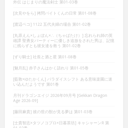
外伝 はじまりの魔法剣士 第01-03巻
[次見やをら] 拷問バイトくんの日常 第01-08巻
[渡辺ペコ] 1122 五代夫婦の場合 第01-02巻
[丸原えん×しょぼん×∴（ちゃばたけ）] 忘れられ師の英
雄譚 聖勇女パーティーに優しき追放をされた男は、記憶
に残らずとも彼女達を救う 第01-02巻
[ずり騎士] 社長と酒と星 第01-08巻
[魅月乱] 赤子さんはかく語れり 第01-05巻
[藍敦×ゆたかくん] パラダイスシフト ある意味楽園に迷
い込んだようです 第01巻
月刊ドラゴンエイジ 2026年09月号 [Gekkan Dragon
Age 2026-09]
[藤田麻貴] 彼の世の獣が見る夢は 第01-03巻
[士貴智志×タツノコプロ×日暮茶坊] キャシャーンR 第
01-02巻