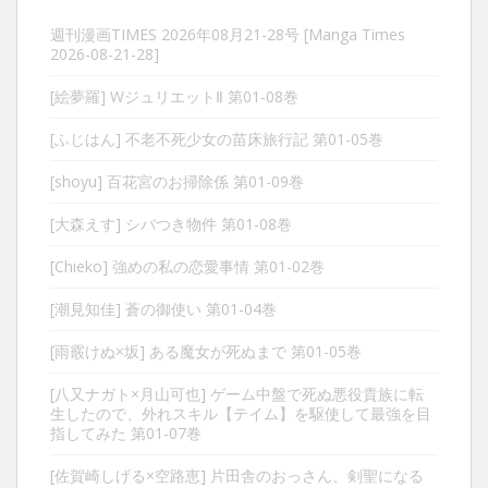
週刊漫画TIMES 2026年08月21-28号 [Manga Times
2026-08-21-28]
[絵夢羅] WジュリエットⅡ 第01-08巻
[ふじはん] 不老不死少女の苗床旅行記 第01-05巻
[shoyu] 百花宮のお掃除係 第01-09巻
[大森えす] シバつき物件 第01-08巻
[Chieko] 強めの私の恋愛事情 第01-02巻
[潮見知佳] 蒼の御使い 第01-04巻
[雨霰けぬ×坂] ある魔女が死ぬまで 第01-05巻
[八又ナガト×月山可也] ゲーム中盤で死ぬ悪役貴族に転
生したので、外れスキル【テイム】を駆使して最強を目
指してみた 第01-07巻
[佐賀崎しげる×空路恵] 片田舎のおっさん、剣聖になる