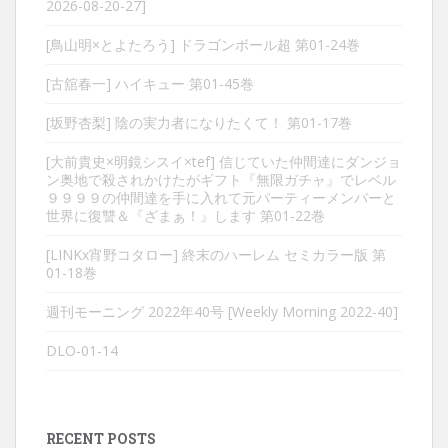
2026-08-20-27]
[鳥山明×とよたろう] ドラゴンボール超 第01-24巻
[古舘春一] ハイキュー 第01-45巻
[坂野杏梨] 陰の実力者になりたくて！ 第01-17巻
[大前貴史×明鏡シスイ×tef] 信じていた仲間達にダンジョ
ン奥地で殺されかけたがギフト『無限ガチャ』でレベル
９９９９の仲間達を手に入れて元パーティーメンバーと
世界に復讐＆『ざまぁ！』します 第01-22巻
[LINKx宵野コタロー] 終末のハーレム セミカラー版 第
01-18巻
週刊モーニング 2022年40号 [Weekly Morning 2022-40]
DLO-01-14
RECENT POSTS