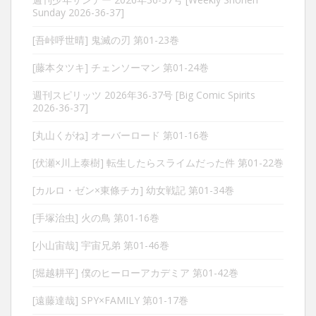
Sunday 2026-36-37]
[吾峠呼世晴] 鬼滅の刃 第01-23巻
[藤本タツキ] チェンソーマン 第01-24巻
週刊スピリッツ 2026年36-37号 [Big Comic Spirits
2026-36-37]
[丸山くがね] オーバーロード 第01-16巻
[伏瀬×川上泰樹] 転生したらスライムだった件 第01-22巻
[カルロ・ゼン×東條チカ] 幼女戦記 第01-34巻
[手塚治虫] 火の鳥 第01-16巻
[小山宙哉] 宇宙兄弟 第01-46巻
[堀越耕平] 僕のヒーローアカデミア 第01-42巻
[遠藤達哉] SPY×FAMILY 第01-17巻