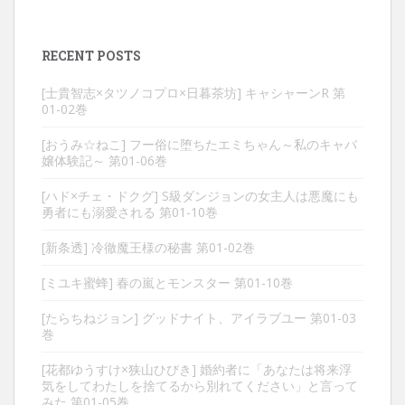
RECENT POSTS
[士貴智志×タツノコプロ×日暮茶坊] キャシャーンR 第
01-02巻
[おうみ☆ねこ] フー俗に堕ちたエミちゃん～私のキャバ
嬢体験記～ 第01-06巻
[ハド×チェ・ドクグ] S級ダンジョンの女主人は悪魔にも
勇者にも溺愛される 第01-10巻
[新条透] 冷徹魔王様の秘書 第01-02巻
[ミユキ蜜蜂] 春の嵐とモンスター 第01-10巻
[たらちねジョン] グッドナイト、アイラブユー 第01-03
巻
[花都ゆうすけ×狭山ひびき] 婚約者に「あなたは将来浮
気をしてわたしを捨てるから別れてください」と言って
みた 第01-05巻