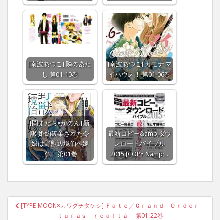
[南波あつこ] 隣のあた
[南波あつこ] カモナ マ
し 第01-10巻
イハウス！ 第01-06巻
[岡まだち×かのん] 新
訳 婚約破棄された令
最新コピー&amp;ダウ
嬢は野獣辺境伯へ嫁
ンロードバイブル
ぐ！ 第01巻
2015 [COPY &amp;…
Post
[TYPE-MOON×カワグチタケシ] Ｆａｔｅ／Ｇｒａｎｄ Ｏｒｄｅｒ－
navigation
ｔｕｒａｓ ｒｅａｌｔａ－ 第01-22巻