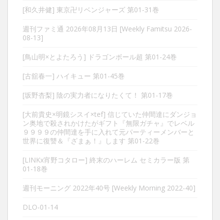
[和久井健] 東京卍リベンジャーズ 第01-31巻
週刊ファミ通 2026年08月13日 [Weekly Famitsu 2026-
08-13]
[鳥山明×とよたろう] ドラゴンボール超 第01-24巻
[古舘春一] ハイキュー 第01-45巻
[坂野杏梨] 陰の実力者になりたくて！ 第01-17巻
[大前貴史×明鏡シスイ×tef] 信じていた仲間達にダンジョ
ン奥地で殺されかけたがギフト『無限ガチャ』でレベル
９９９９の仲間達を手に入れて元パーティーメンバーと
世界に復讐＆『ざまぁ！』します 第01-22巻
[LINKx宵野コタロー] 終末のハーレム セミカラー版 第
01-18巻
週刊モーニング 2022年40号 [Weekly Morning 2022-40]
DLO-01-14