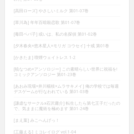
[高田ローズ] やさしいミルク 第01-07巻
[草川為] 年年百暗殺恋歌 第01-07巻
[毒田ペパ子] 或いは、私の名探偵 第01-02巻
[夕木春央×悠木星人×モリガ コウセイ] 十戒 第01巻
[かきたま] 喫煙ウェイトレス 1-2
[暁なつめ×アンソロジー] この素晴らしい世界に祝福を!
コミックアンソロジー 第01-23巻
[あおみ現場×井川楊枝×ムラサキメイ] 俺の学校では毎週
デスゲームが行なわれている 第01-03巻
[謙虚なサークルx石沢庸介] 転生したら第七王子だったの
で、気ままに魔術を極めます 第01-24巻
[まえ葉] みこへんげっ！
[工藤える] ミコレイログ vol.1-04