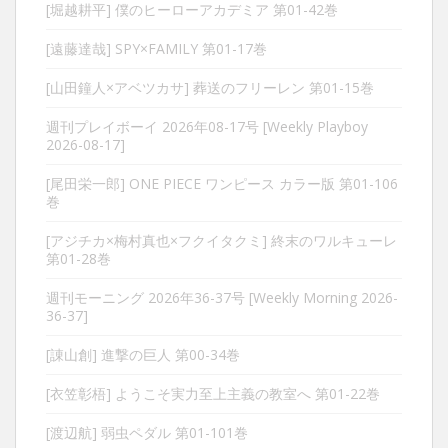
[堀越耕平] 僕のヒーローアカデミア 第01-42巻
[遠藤達哉] SPY×FAMILY 第01-17巻
[山田鐘人×アベツカサ] 葬送のフリーレン 第01-15巻
週刊プレイボーイ 2026年08-17号 [Weekly Playboy
2026-08-17]
[尾田栄一郎] ONE PIECE ワンピース カラー版 第01-106
巻
[アジチカ×梅村真也×フクイタクミ] 終末のワルキューレ
第01-28巻
週刊モーニング 2026年36-37号 [Weekly Morning 2026-
36-37]
[諌山創] 進撃の巨人 第00-34巻
[衣笠彰梧] ようこそ実力至上主義の教室へ 第01-22巻
[渡辺航] 弱虫ペダル 第01-101巻