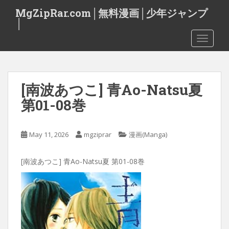
S
MgZipRar.com│無料漫画│少年ジャンプ
k
│
i
TOGGLE
p
t
o
m
[南波あつこ] 青Ao-Natsu夏
a
i
第01-08巻
n
c
o
May 11, 2026
mgziprar
漫画(Manga)
n
t
[南波あつこ] 青Ao-Natsu夏 第01-08巻
e
n
t