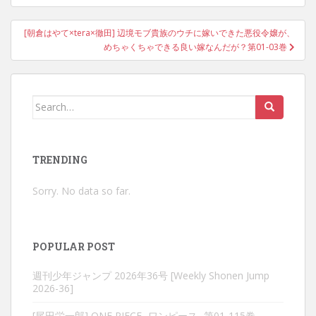
[朝倉はやて×tera×徹田] 辺境モブ貴族のウチに嫁いできた悪役令嬢が、
めちゃくちゃできる良い嫁なんだが？第01-03巻
Search
for:
TRENDING
Sorry. No data so far.
POPULAR POST
週刊少年ジャンプ 2026年36号 [Weekly Shonen Jump
2026-36]
[尾田栄一郎] ONE PIECE -ワンピース- 第01-115巻