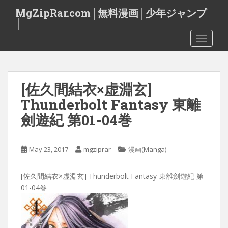
S
MgZipRar.com│無料漫画│少年ジャンプ
k
│
i
TOGGLE
p
t
o
m
[佐久間結衣×虚淵玄]
a
i
Thunderbolt Fantasy 東離
n
劍遊紀 第01-04巻
c
o
n
May 23, 2017
mgziprar
漫画(Manga)
t
e
[佐久間結衣×虚淵玄] Thunderbolt Fantasy 東離劍遊紀 第
n
01-04巻
t