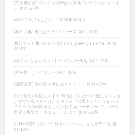
[荒木飛呂彦] ジョジョの奇妙な冒険 Part8 ジョジョリオ
ン 第01-27巻
MONOQLO (モノクロ) 2026年09月号
[和久井健] 東京卍リベンジャーズ 第01-31巻
週刊ファミ通 2026年08月13日 [Weekly Famitsu 2026-
08-13]
[鳥山明×とよたろう] ドラゴンボール超 第01-24巻
[古舘春一] ハイキュー 第01-45巻
[坂野杏梨] 陰の実力者になりたくて！ 第01-17巻
[大前貴史×明鏡シスイ×tef] 信じていた仲間達にダンジョ
ン奥地で殺されかけたがギフト『無限ガチャ』でレベル
９９９９の仲間達を手に入れて元パーティーメンバーと
世界に復讐＆『ざまぁ！』します 第01-22巻
[LINKx宵野コタロー] 終末のハーレム セミカラー版 第
01-18巻