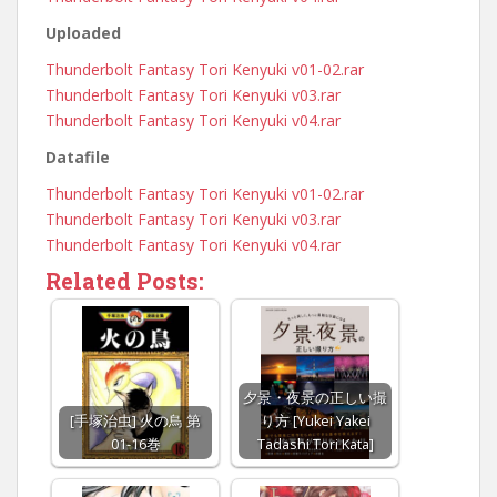
Uploaded
Thunderbolt Fantasy Tori Kenyuki v01-02.rar
Thunderbolt Fantasy Tori Kenyuki v03.rar
Thunderbolt Fantasy Tori Kenyuki v04.rar
Datafile
Thunderbolt Fantasy Tori Kenyuki v01-02.rar
Thunderbolt Fantasy Tori Kenyuki v03.rar
Thunderbolt Fantasy Tori Kenyuki v04.rar
Related Posts:
夕景・夜景の正しい撮
[手塚治虫] 火の鳥 第
り方 [Yukei Yakei
01-16巻
Tadashi Tori Kata]