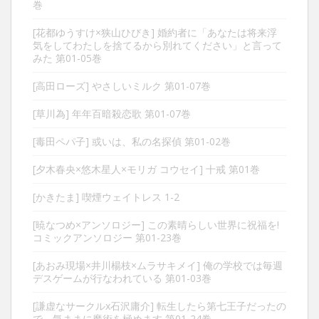
巻
[花都ゆうすけ×狭山ひびき] 婚約者に「あなたは将来浮
気をしてわたしを捨てるから別れてください」と言って
みた 第01-05巻
[高田ローズ] やさしいミルク 第01-07巻
[草川為] 年年百暗殺恋歌 第01-07巻
[毒田ペパ子] 或いは、私の名探偵 第01-02巻
[夕木春央×悠木星人×モリガ コウセイ] 十戒 第01巻
[かきたま] 喫煙ウェイトレス 1-2
[暁なつめ×アンソロジー] この素晴らしい世界に祝福を!
コミックアンソロジー 第01-23巻
[あおみ現場×井川楊枝×ムラサキメイ] 俺の学校では毎週
デスゲームが行なわれている 第01-03巻
[謙虚なサークルx石沢庸介] 転生したら第七王子だったの
で、気ままに魔術を極めます 第01-24巻