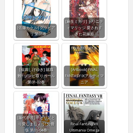
[麻生ミカリ] トリニテ
[佐藤カケル] グラビア
ィマリッジ 愛されす
トリ 第01巻
ぎた花嫁姫
[福満しげゆき] 就職
[Artbook] FINAL
難!! ゾンビ取りガール
FANTASY IXアルティマ
第01-02巻
ニア
[藤代香澄] 手とり足と
り愛しましょう! 分冊
Final Fantasy VII
版 第01-04巻
Ultimania Omega