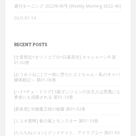
週刊モーニング 2022年40号 [Weekly Morning 2022-40]
DLO-01-14
RECENT POSTS
[士貴智志×タツノコプロ×日暮茶坊] キャシャーンR 第
01-02巻
[おうみ☆ねこ] フー俗に堕ちたエミちゃん～私のキャバ
嬢体験記～ 第01-06巻
[ハド×チェ・ドクグ] S級ダンジョンの女主人は悪魔にも
勇者にも溺愛される 第01-10巻
[新条透] 冷徹魔王様の秘書 第01-02巻
[ミユキ蜜蜂] 春の嵐とモンスター 第01-10巻
[たらちねジョン] グッドナイト、アイラブユー 第01-03