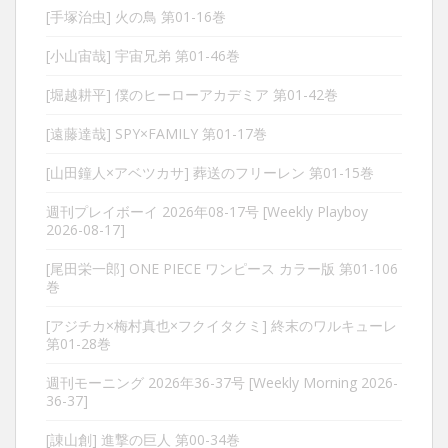
[手塚治虫] 火の鳥 第01-16巻
[小山宙哉] 宇宙兄弟 第01-46巻
[堀越耕平] 僕のヒーローアカデミア 第01-42巻
[遠藤達哉] SPY×FAMILY 第01-17巻
[山田鐘人×アベツカサ] 葬送のフリーレン 第01-15巻
週刊プレイボーイ 2026年08-17号 [Weekly Playboy
2026-08-17]
[尾田栄一郎] ONE PIECE ワンピース カラー版 第01-106
巻
[アジチカ×梅村真也×フクイタクミ] 終末のワルキューレ
第01-28巻
週刊モーニング 2026年36-37号 [Weekly Morning 2026-
36-37]
[諌山創] 進撃の巨人 第00-34巻